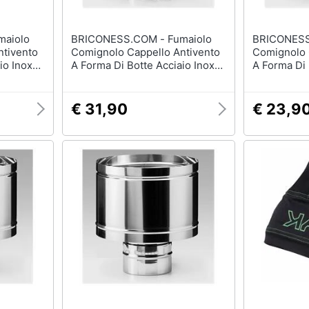
BRICONESS.COM - Fumaiolo
BRICONESS.COM 
ntivento
Comignolo Cappello Antivento
Comignolo 
io Inox
A Forma Di Botte Acciaio Inox
A Forma Di 
Da 8 A 25 Cm - 13 Cm
Da 8 A 25 
€ 31,90
€ 23,9