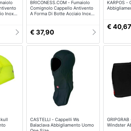
BRICONESS.COM - Fumaiolo
KARPOS - Cappelli Alagna
ntivento
Comignolo Cappello Antivento
Abbigliame
io Inox
A Forma Di Botte Acciaio Inox
Da 8 A 25 Cm - 15 Cm
€ 40,6
€ 37,90
CASTELLI - Cappelli Ws
GRIPGRAB - Cappelli Headb
nto
Balaclava Abbigliamento Uomo
Windster A
One Size