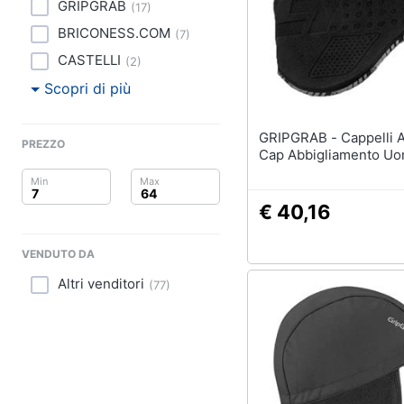
Clima
GRIPGRAB
(
17
)
BRICONESS.COM
(
7
)
Arredo
CASTELLI
(
2
)
Brico e Giardinaggio
Scopri di più
Salute e igiene
GRIPGRAB - Cappelli Aviator
PREZZO
Cap Abbigliamento Uo
Beauty
Giocattoli
€ 40,16
Prima infanzia
VENDUTO DA
Altri venditori
Fotografia
(
77
)
Casalinghi
Abbigliamento