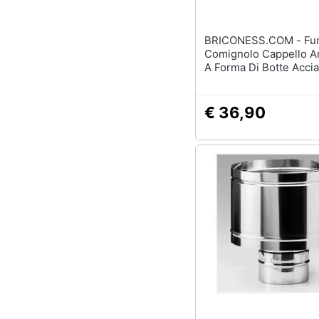
BRICONESS.COM - Fumaiolo
Comignolo Cappello A
A Forma Di Botte Accia
Da 8 A 25 Cm - 14 Cm
€ 36,90