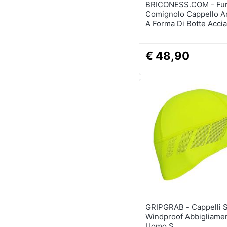
BRICONESS.COM - Fumaiolo
Comignolo Cappello A
A Forma Di Botte Accia
Da 8 A 25 Cm - 25 Cm
€ 48,90
GRIPGRAB - Cappelli Skull
Windproof Abbigliame
Uomo S