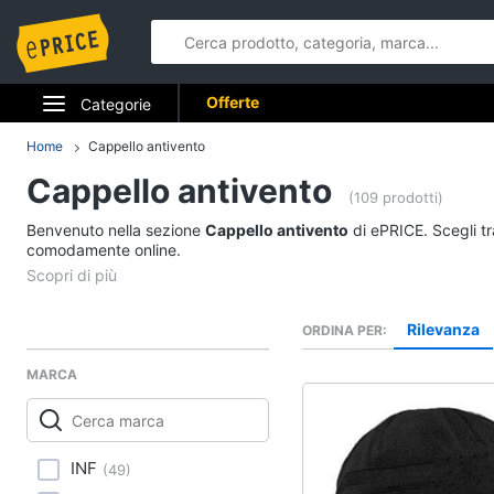
Offerte
Categorie
Elettrodomestici
Home
Cappello antivento
Cappello antivento
Informatica
(109 prodotti)
Benvenuto nella sezione
Cappello antivento
di ePRICE. Scegli tr
Telefonia
comodamente online.
Tv e Home Cinema
Rilevanza
ORDINA PER
Smart home
MARCA
Videogiochi
Audio e musica
INF
(
49
)