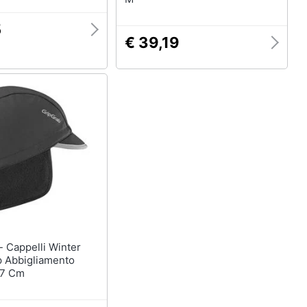
5
€ 39,19
ter
p Abbigliamento
7 Cm