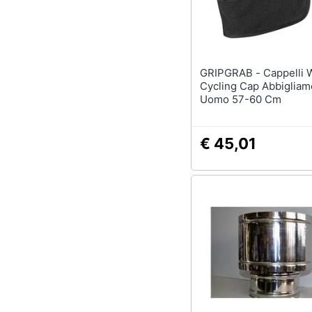
Sport
Animali
Motori
GRIPGRAB - Cappelli Winter
Cycling Cap Abbigliam
Libri, cd e dvd
Uomo 57-60 Cm
Festività e ricorrenze
€ 45,01
Promozioni