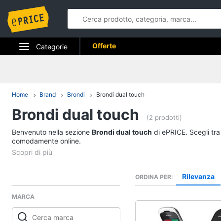
Offerte
Categorie
Elettrodomestici
Informatica
Home
Brand
Brondi
Brondi dual touch
Brondi dual touch
Telefonia
(2 prodotti)
Benvenuto nella sezione
Tv e Home Cinema
Brondi dual touch
di ePRICE. Scegli tra
comodamente online.
Smart home
Videogiochi
Rilevanza
ORDINA PER
MARCA
Audio e musica