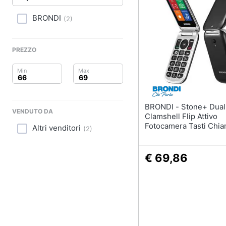
Clima
BRONDI
(
2
)
Arredo
Brico e Giardinaggio
PREZZO
Salute e igiene
Beauty
BRONDI - Stone+ Dual Sim 2.4"
VENDUTO DA
Giocattoli
Clamshell Flip Attivo
Fotocamera Tasti Chia
Altri venditori
(
2
)
Diretta Torcia Italia Ne
Prima infanzia
€ 69,86
Fotografia
Casalinghi
Abbigliamento