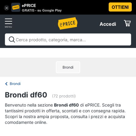
ePRICE
OTTIENI
Vai
×
Accedi
GRATIS - su Google Play
al
Registrati
menu
Accedi
Offerte
Offerte
Elettrodomestici
Brondi
Informatica
Brondi
Telefonia
Brondi df60
(72 prodotti)
Tv
Benvenuto nella sezione
Brondi df60
di ePRICE. Scegli tra
tantissimi prodotti in offerta, scontati e con consegna rapida.
e
Scopri la nostra ampia proposta, consulta i prezzi e acquista
Home
comodamente online.
Cinema