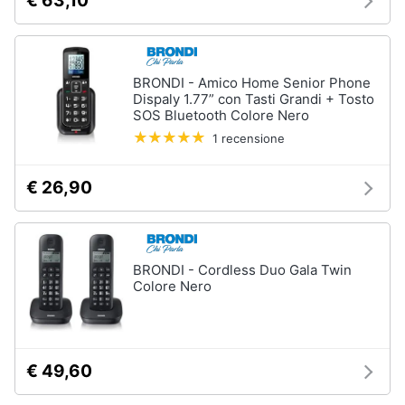
€ 63,10
Animali
BRONDI - Amico Home Senior Phone
Motori
Dispaly 1.77” con Tasti Grandi + Tosto
SOS Bluetooth Colore Nero
Libri,
1 recensione
cd
e
€ 26,90
dvd
Festività
e
BRONDI - Cordless Duo Gala Twin
ricorrenze
Colore Nero
Promozioni
€ 49,60
Servizi