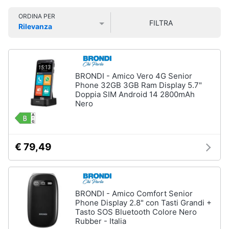
Smart
ORDINA PER
home
FILTRA
Rilevanza
Prezzo più basso
Prezzo più alto
Valutazioni
Videogiochi
Audio
BRONDI - Amico Vero 4G Senior
e
Phone 32GB 3GB Ram Display 5.7"
musica
Doppia SIM Android 14 2800mAh
Nero
Clima
€ 79,49
Arredo
Brico
e
BRONDI - Amico Comfort Senior
Giardinaggio
Phone Display 2.8" con Tasti Grandi +
Tasto SOS Bluetooth Colore Nero
Rubber - Italia
Salute