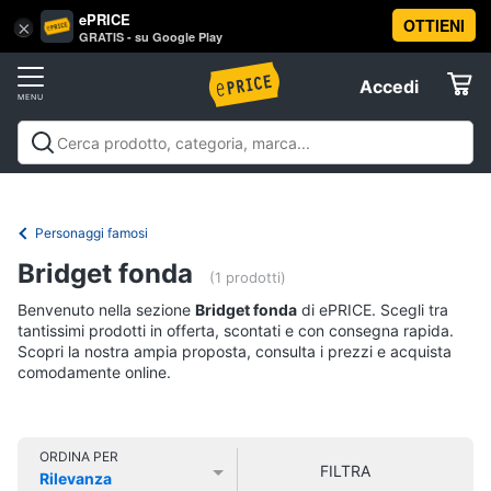
ePRICE
OTTIENI
Vai
×
Accedi
GRATIS - su Google Play
al
Registrati
menu
Accedi
Libri,
Offerte
cd
e
Libri, cd e dvd
Libri
Dvd e Blu-ray
Cd
dvd
Elettrodomestici
musicali
Personaggi
Offerte
Personaggi famosi
Libri
Informatica
Bridget fonda
Religione
(1 prodotti)
e
Benvenuto nella sezione
Bridget fonda
di ePRICE. Scegli tra
Spiritualità
Telefonia
tantissimi prodotti in offerta, scontati e con consegna rapida.
Attualità,
Scopri la nostra ampia proposta, consulta i prezzi e acquista
politica
comodamente online.
Tv
e
e
diritto
Home
Libri
Cinema
di
ORDINA PER
FILTRA
Cucina
Rilevanza