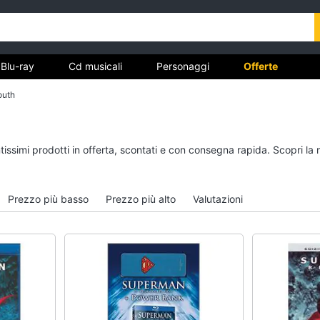
Blu-ray
Cd musicali
Personaggi
Offerte
outh
vd
Dvd e Blu-ray
Cd musicali
tissimi prodotti in offerta, scontati e con consegna rapida. Scopri la
à
Blu-Ray
Colonne Sonore
itto
Blu-Ray Musica Classica
CD Musicali
Prezzo più basso
Prezzo più alto
Valutazioni
Walt disney film
Musica Leggera
DVD Film
Musica Jazz
Vedi tutti
Vedi tutti