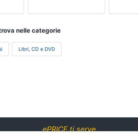
trova nelle categorie
i
Libri, CD e DVD
ePRICE ti serve