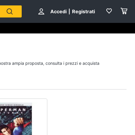
Accedi
|
Registrati
Personaggi
 nostra ampia proposta, consulta i prezzi e acquista
cristiano ronaldo
Me contro Te
Sean connery
Barbara D'Urso
Vedi tutti