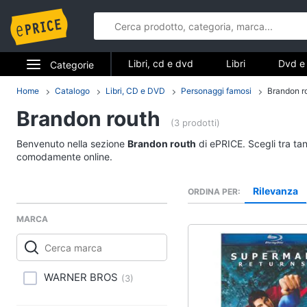
Libri, cd e dvd
Libri
Dvd e 
Categorie
Elettrodomestici
Home
Catalogo
Libri, CD e DVD
Personaggi famosi
Brandon r
Libri, cd e d
Brandon routh
Informatica
(3 prodotti)
Libri
Benvenuto nella sezione
Brandon routh
di ePRICE. Scegli tra tan
Telefonia
Religione e Spiritualit
comodamente online.
Attualità, politica e dir
Tv e Home Cinema
Rilevanza
ORDINA PER
Libri di Cucina
Smart home
Libri di Arte, Design e
MARCA
Architettura
Videogiochi
Vedi tutti
Audio e musica
WARNER BROS
(
3
)