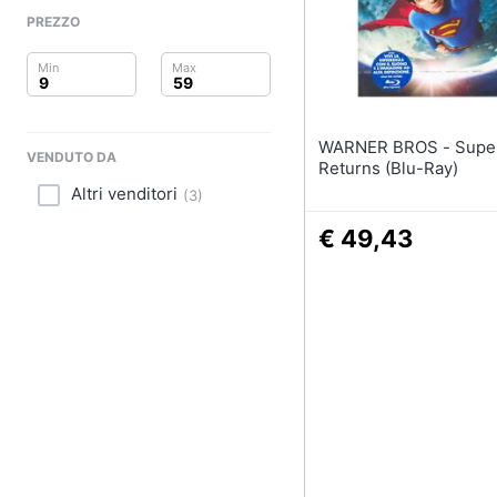
Clima
PREZZO
Arredo
Brico e Giardinaggio
WARNER BROS - Superman
Salute e igiene
VENDUTO DA
Returns (Blu-Ray)
Altri venditori
(
3
)
Beauty
€ 49,43
Giocattoli
Prima infanzia
Fotografia
Casalinghi
Abbigliamento