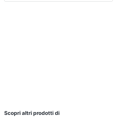
Assistenza
Tuta
clienti
Pantaloni
Esci
Vedi
tutti
Orologi
Apple
Watch
Smartwatch
Orologi
uomo
Orologi
donna
Vedi
tutti
Scopri altri prodotti di