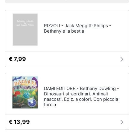
Prezzo più basso
Prezzo più alto
Valutazioni
Libri
Smart
di
home
Arte,
Design
e
RIZZOLI - Jack Meggitt-Philips -
Videogiochi
Architettura
Bethany e la bestia
Vedi
Audio
tutti
e
musica
€ 7,99
Dvd
Clima
e
Blu-
ray
Arredo
DAMI EDITORE - Bethany Dowling -
Dinosauri straordinari. Animali
Blu-
nascosti. Ediz. a colori. Con piccola
Ray
Brico
torcia
Blu-
e
Ray
Giardinaggio
Musica
€ 13,99
Classica
Salute
Walt