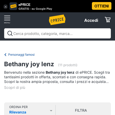
ePRICE
OTTIENI
Vai
×
Accedi
GRATIS - su Google Play
al
Registrati
menu
Accedi
Libri,
Offerte
cd
e
Libri, cd e dvd
Libri
Dvd e Blu-ray
Cd
dvd
Elettrodomestici
musicali
Personaggi
Offerte
Personaggi famosi
Libri
Informatica
Bethany joy lenz
Religione
(11 prodotti)
e
Benvenuto nella sezione
Bethany joy lenz
di ePRICE. Scegli tra
Spiritualità
Telefonia
tantissimi prodotti in offerta, scontati e con consegna rapida.
Attualità,
Scopri la nostra ampia proposta, consulta i prezzi e acquista
politica
comodamente online.
Tv
e
e
diritto
Home
Libri
Cinema
di
ORDINA PER
FILTRA
Cucina
Rilevanza