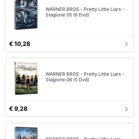
Vedi
tutti
WARNER BROS - Pretty Little Liars -
Animali
Stagione 05 (6 Dvd)
Motori
Personaggi
cristiano
€ 10,28
Libri,
ronaldo
cd
Me
e
contro
dvd
Te
WARNER BROS - Pretty Little Liars -
Sean
Stagione 06 (5 Dvd)
connery
Festività
e
Barbara
ricorrenze
D'Urso
Vedi
€ 9,28
Promozioni
tutti
Servizi