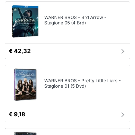
disney
e
film
igiene
WARNER BROS - Brd Arrow -
DVD
Stagione 05 (4 Brd)
Film
Beauty
Vedi
tutti
Giocattoli
€ 42,32
Prima
Cd
infanzia
musicali
Colonne
WARNER BROS - Pretty Little Liars -
Fotografia
Sonore
Stagione 01 (5 Dvd)
CD
Musicali
Casalinghi
Musica
Leggera
€ 9,18
Abbigliamento
Musica
Jazz
Sport