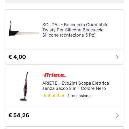
Vedi
Prezzo più basso
Prezzo più alto
Valutazioni
Smart
tutti
home
SOUDAL - Beccuccio Orientabile
Videogiochi
Tutto
Twisty Per Silicone Beccuccio
in
Silicone (confezione 5 Pz)
ordine
Audio
e
Cestino
musica
Portabiancheria
€ 4,00
Scolapiatti
Clima
Pattumiera
differenziata
ARIETE - Evo2in1 Scopa Elettrica
Arredo
senza Sacco 2 in 1 Colore Nero
Vedi
tutti
1 recensione
Brico
e
Giardinaggio
€ 54,26
Pulire
lavare
Salute
e