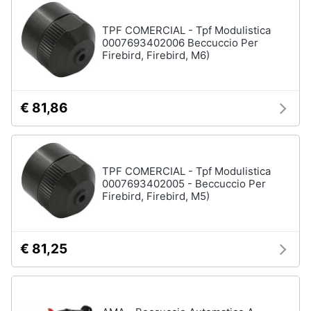
stirare
e
igiene
Scopa
TPF COMERCIAL - Tpf Modulistica
0007693402006 Beccuccio Per
Vaporella
Firebird, Firebird, M6)
Beauty
Ferri
da
stiro
Giocattoli
€ 81,86
Stendibiancheria
Prima
Vedi
tutti
infanzia
TPF COMERCIAL - Tpf Modulistica
0007693402005 - Beccuccio Per
Fotografia
Firebird, Firebird, M5)
A
tavola
Casalinghi
Posate
€ 81,25
Coltelli
Abbigliamento
Piatti
Sport
Bicchieri