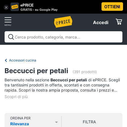
ePRICE
OTTIENI
Vai
×
Accedi
GRATIS - su Google Play
al
Registrati
menu
Accedi
Casalinghi
Offerte
In
Casalinghi
In cucina
Tutto in ordine
Pulire lavare e
cucina
Elettrodomestici
stirare
A tavola
In bagno
Offerte
Friggitrice
Accessori cucina
ad
Informatica
aria
Beccucci per petali
(391 prodotti)
Bilancia
Benvenuto nella sezione
Beccucci per petali
di ePRICE. Scegli
da
Telefonia
tra tantissimi prodotti in offerta, scontati e con consegna
cucina
rapida. Scopri la nostra ampia proposta, consulta i prezzi e
Pentola
acquista comodamente online.
Tv
a
pressione
e
Home
Montalatte
Cinema
elettrico
ORDINA PER
FILTRA
Rilevanza