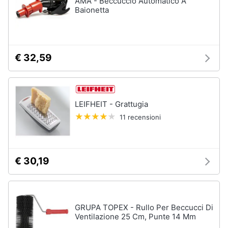
AMA - Beccuccio Automatico A
Baionetta
Vedi
Animali
tutti
Motori
€ 32,59
In
bagno
Libri,
cd
Portabiancheria
e
Porta
LEIFHEIT - Grattugia
dvd
asciugamani
11 recensioni
Asciugamani
Festività
Asciugamani
e
elettrici
ricorrenze
€ 30,19
Vedi
tutti
Promozioni
GRUPA TOPEX - Rullo Per Beccucci Di
Servizi
Ventilazione 25 Cm, Punte 14 Mm