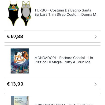
disney
e
film
igiene
TURBO - Costumi Da Bagno Santa
DVD
Barbara Thin Strap Costumi Donna M
Film
Beauty
Vedi
tutti
Giocattoli
€ 67,88
Prima
Cd
infanzia
musicali
MONDADORI - Barbara Cantini - Un
Colonne
Pizzico Di Magia. Puffy & Brunilde
Fotografia
Sonore
CD
Musicali
Casalinghi
Musica
€ 13,99
Leggera
Abbigliamento
Musica
Jazz
Sport