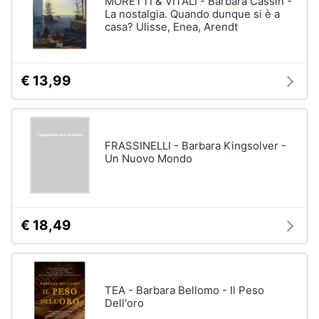
MORETTI & VITALI - Barbara Cassin -
Vedi
La nostalgia. Quando dunque si è a
tutti
casa? Ulisse, Enea, Arendt
Animali
Motori
Personaggi
€ 13,99
cristiano
Libri,
ronaldo
cd
Me
e
contro
FRASSINELLI - Barbara Kingsolver -
dvd
Te
Un Nuovo Mondo
Sean
connery
Festività
e
Barbara
ricorrenze
D'Urso
€ 18,49
Vedi
Promozioni
tutti
TEA - Barbara Bellomo - Il Peso
Servizi
Dell'oro