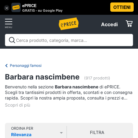
ePRICE
OTTIENI
Vai
×
Accedi
GRATIS - su Google Play
al
Registrati
menu
Accedi
Libri,
Offerte
cd
e
Libri, cd e dvd
Libri
Dvd e Blu-ray
Cd
dvd
Elettrodomestici
musicali
Personaggi
Offerte
Personaggi famosi
Libri
Informatica
Barbara nascimbene
Religione
(917 prodotti)
e
Benvenuto nella sezione
Barbara nascimbene
di ePRICE.
Spiritualità
Telefonia
Scegli tra tantissimi prodotti in offerta, scontati e con consegna
Attualità,
rapida. Scopri la nostra ampia proposta, consulta i prezzi e
politica
acquista comodamente online.
Tv
e
e
diritto
Home
Libri
Cinema
di
ORDINA PER
FILTRA
Cucina
Rilevanza