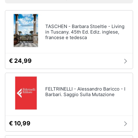
Prezzo più basso
Prezzo più alto
Valutazioni
Libri
Smart
di
home
Arte,
Design
e
TASCHEN - Barbara Stoeltie - Living
Videogiochi
Architettura
in Tuscany. 45th Ed. Ediz. inglese,
francese e tedesca
Vedi
Audio
tutti
e
musica
€ 24,99
Dvd
Clima
e
Blu-
ray
FELTRINELLI - Alessandro Baricco - I
Arredo
Barbari. Saggio Sulla Mutazione
Blu-
Ray
Brico
Blu-
e
Ray
Giardinaggio
Musica
€ 10,99
Classica
Salute
Walt