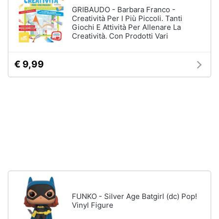
disney
e
GRIBAUDO - Barbara Franco -
film
igiene
Creatività Per I Più Piccoli. Tanti
Giochi E Attività Per Allenare La
DVD
Creatività. Con Prodotti Vari
Film
Beauty
Vedi
€ 9,99
tutti
Giocattoli
Prima
Cd
infanzia
musicali
Colonne
Fotografia
Sonore
CD
Musicali
Casalinghi
Musica
Leggera
Abbigliamento
Musica
FUNKO - Silver Age Batgirl (dc) Pop!
Jazz
Vinyl Figure
Sport