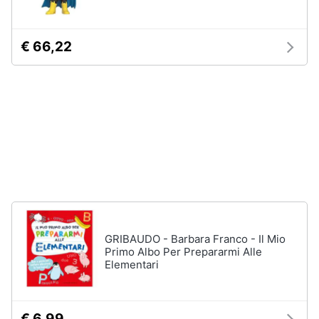
Vedi
tutti
Animali
€ 66,22
Motori
Personaggi
cristiano
Libri,
ronaldo
cd
Me
e
contro
dvd
Te
Sean
connery
Festività
e
Barbara
ricorrenze
D'Urso
GRIBAUDO - Barbara Franco - Il Mio
Vedi
Primo Albo Per Prepararmi Alle
Promozioni
tutti
Elementari
Servizi
€ 6,99