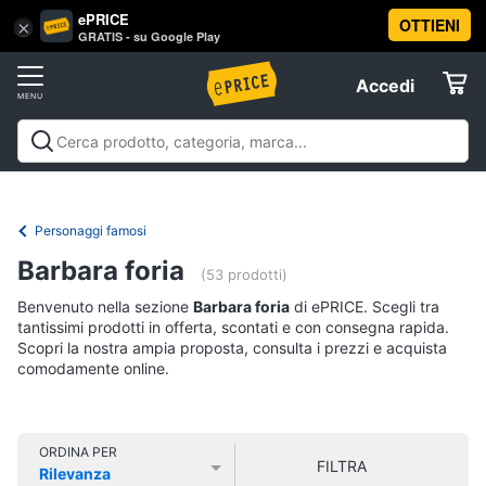
ePRICE
OTTIENI
Vai
×
Accedi
GRATIS - su Google Play
al
Registrati
menu
Accedi
Libri,
Offerte
cd
e
Libri, cd e dvd
Libri
Dvd e Blu-ray
Cd
dvd
Elettrodomestici
musicali
Personaggi
Offerte
Personaggi famosi
Libri
Informatica
Barbara foria
Religione
(53 prodotti)
e
Benvenuto nella sezione
Barbara foria
di ePRICE. Scegli tra
Spiritualità
Telefonia
tantissimi prodotti in offerta, scontati e con consegna rapida.
Attualità,
Scopri la nostra ampia proposta, consulta i prezzi e acquista
politica
comodamente online.
Tv
e
e
diritto
Home
Libri
Cinema
di
ORDINA PER
FILTRA
Cucina
Rilevanza