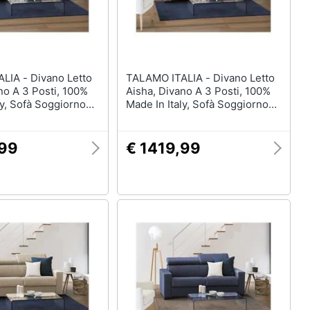
vano Letto
TALAMO ITALIA - Divano Letto
no A 3 Posti, 100%
Aisha, Divano A 3 Posti, 100%
ly, Sofà Soggiorno
Made In Italy, Sofà Soggiorno
ra Girevole, Con
Con Apertura Girevole, Con
 Regolabili E
Poggiatesta Regolabili E
Slim, Cm 200x95h85,
Braccioli Slim, Cm 200x95h85,
,99
€ 1419,99
Tortora