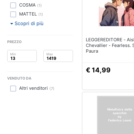
Clima
COSMA
(
1
)
Arredo
MATTEL
(
1
)
Scopri di più
Brico e Giardinaggio
LEGGEREDITORE - Aisha
Salute e igiene
PREZZO
Chevallier - Fearless.
Paura
Beauty
Giocattoli
€ 14,99
VENDUTO DA
Prima infanzia
Altri venditori
(
7
)
Fotografia
Casalinghi
Abbigliamento