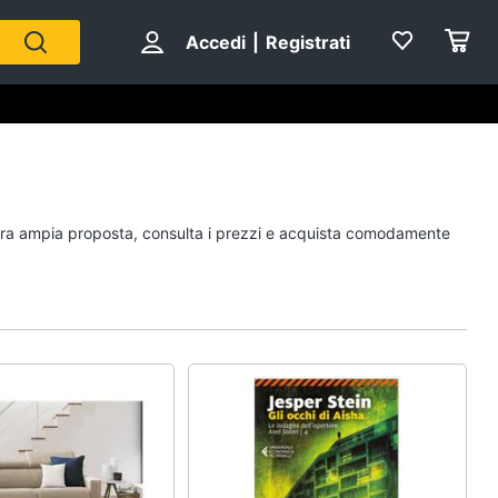
Accedi
|
Registrati
Personaggi
nostra ampia proposta, consulta i prezzi e acquista comodamente
cristiano ronaldo
Me contro Te
Sean connery
Barbara D'Urso
Vedi tutti