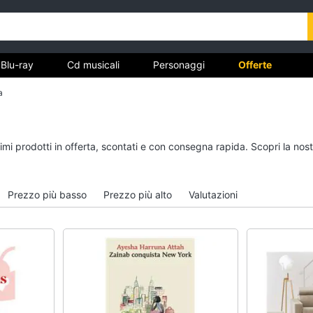
Blu-ray
Cd musicali
Personaggi
Offerte
a
vd
Dvd e Blu-ray
Cd musicali
simi prodotti in offerta, scontati e con consegna rapida. Scopri la 
à
Blu-Ray
Colonne Sonore
itto
Blu-Ray Musica Classica
CD Musicali
Prezzo più basso
Prezzo più alto
Valutazioni
Walt disney film
Musica Leggera
DVD Film
Musica Jazz
Vedi tutti
Vedi tutti