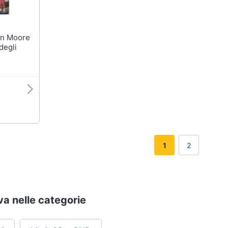
degli
n
1
2
ova nelle categorie