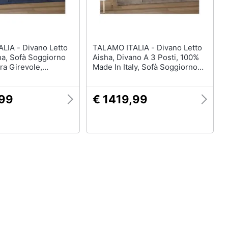
vano Letto
TALAMO ITALIA - Divano Letto
ha, Sofà Soggiorno
Aisha, Divano A 3 Posti, 100%
ra Girevole,
Made In Italy, Sofà Soggiorno
 Regolabili E
Con Apertura Girevole, Con
lim, 100% Made In
Poggiatesta Regolabili E
200x95h85, Beige
Braccioli Slim, Cm 200x95h85,
,99
€ 1419,99
Blu