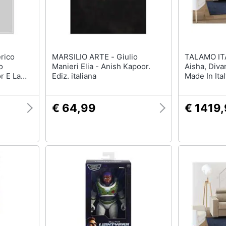
MARSILIO ARTE - Giulio
TALAMO ITALIA - Di
o
Manieri Elia - Anish Kapoor.
Aisha, Diva
r E La
Ediz. italiana
Made In Ita
Con Apertu
Poggiatesta
Braccioli 
€ 64,99
€ 1419
Grigio