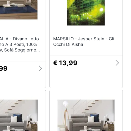
vano Letto
MARSILIO - Jesper Stein - Gli
no A 3 Posti, 100%
Occhi Di Aisha
ly, Sofà Soggiorno
ra Girevole, Con
 Regolabili E
€ 13,99
Slim, Cm 200x95h85,
,99