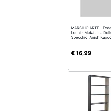
Sport
Animali
Motori
MARSILIO ARTE - Federico
Leoni - Metafisica Dell
Libri, cd e dvd
Specchio. Anish Kapoo
Poesia Delle Superfici
Festività e ricorrenze
€ 16,99
Promozioni