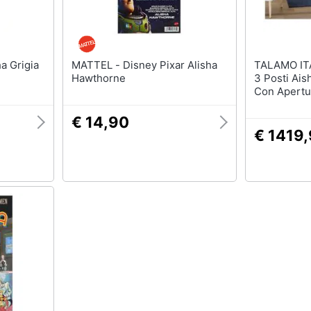
MATTEL - Disney Pixar Alisha
TALAMO ITALIA - Di
Hawthorne
3 Posti Ais
Con Apertu
Poggiatesta
Braccioli S
€ 14,90
Italy, Cm 
€ 1419