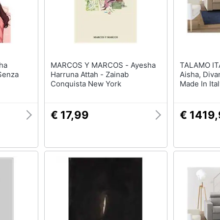
MARCOS Y MARCOS - Ayesha
TALAMO ITALIA - Di
 Senza
Harruna Attah - Zainab
Aisha, Diva
Conquista New York
Made In Ita
Con Apertu
Poggiatesta
Braccioli 
€ 17,99
€ 1419
Beige