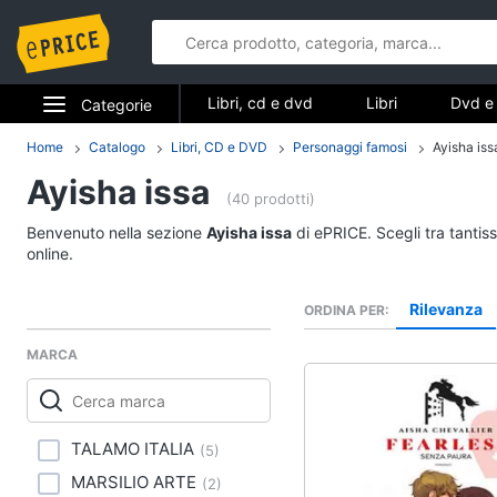
Libri, cd e dvd
Libri
Dvd e 
Categorie
Elettrodomestici
Home
Catalogo
Libri, CD e DVD
Personaggi famosi
Ayisha iss
Libri, cd e d
Ayisha issa
Informatica
(40 prodotti)
Libri
Benvenuto nella sezione
Ayisha issa
di ePRICE. Scegli tra tantis
Telefonia
Religione e Spiritualit
online.
Attualità, politica e dir
Tv e Home Cinema
Rilevanza
ORDINA PER
Libri di Cucina
Smart home
Libri di Arte, Design e
MARCA
Architettura
Videogiochi
Vedi tutti
Audio e musica
TALAMO ITALIA
(
5
)
MARSILIO ARTE
(
2
)