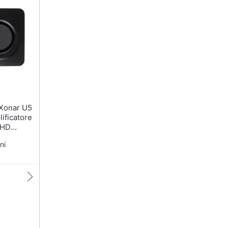
ificatore
 HD
c Studio
ni