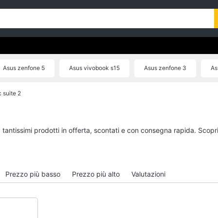
Asus zenfone 5
Asus vivobook s15
Asus zenfone 3
As
Asus vivobook pro
Asus transformer book
 suite 2
 tantissimi prodotti in offerta, scontati e con consegna rapida. Scopr
Prezzo più basso
Prezzo più alto
Valutazioni