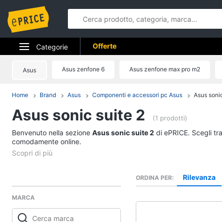
Offerte
Categorie
Elettrodomestici
Asus zenfone 6
Asus zenfone max pro m2
Asus
Informatica
Home
Brand
Asus
Componenti e accessori pc Asus
Asus sonic
Asus sonic suite 2
Telefonia
(1 prodotti)
Benvenuto nella sezione
Tv e Home Cinema
Asus sonic suite 2
di ePRICE. Scegli tra
comodamente online.
Smart home
Videogiochi
Rilevanza
ORDINA PER
MARCA
Audio e musica