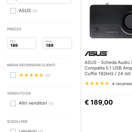
Clima
ASUS
(
1
)
Arredo
Brico e Giardinaggio
PREZZO
Salute e igiene
Beauty
ASUS - Scheda Audio Xonar U5
MEDIA RECENSIONI CLIENTI
Giocattoli
Compatta 5.1 USB Ampl
Cuffie 192kHz / 24-bit
(1)
Incluso Software Soni
Prima infanzia
4 recensio
Fotografia
VENDUTO DA
€ 189,00
Altri venditori
(
1
)
Casalinghi
Abbigliamento
SCEGLI PER
I migliori
(
1
)