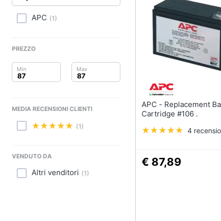
Clima
APC
(
1
)
Arredo
Brico e Giardinaggio
PREZZO
Salute e igiene
Beauty
APC - Replacement Battery
MEDIA RECENSIONI CLIENTI
Giocattoli
Cartridge #106 .
(1)
4 recensio
Prima infanzia
Fotografia
VENDUTO DA
€ 87,89
Altri venditori
(
1
)
Casalinghi
Abbigliamento