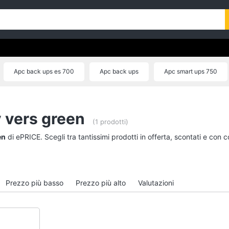
Apc back ups es 700
Apc back ups
Apc smart ups 750
Apc 3kw
Apc 10kva ups
 vers green
(1 prodotti)
en
di ePRICE. Scegli tra tantissimi prodotti in offerta, scontati e con
Prezzo più basso
Prezzo più alto
Valutazioni