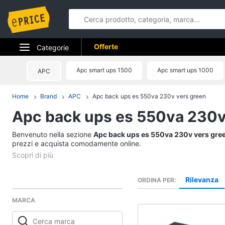
Offerte
Categorie
Elettrodomestici
Apc smart ups 1500
Apc smart ups 1000
APC
Informatica
Home
Brand
APC
Apc back ups es 550va 230v vers green
Apc back ups es 550va 230v
Telefonia
Benvenuto nella sezione
Tv e Home Cinema
Apc back ups es 550va 230v vers gre
prezzi e acquista comodamente online.
Smart home
Videogiochi
Rilevanza
ORDINA PER
MARCA
Audio e musica