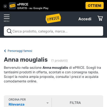
ePRICE
OTTIENI
Vai
×
Accedi
GRATIS - su Google Play
al
Registrati
menu
Accedi
Libri,
Offerte
cd
e
Libri, cd e dvd
Libri
Dvd e Blu-ray
Cd
dvd
Elettrodomestici
musicali
Personaggi
Offerte
Personaggi famosi
Libri
Informatica
Anna mouglalis
Religione
(1 prodotti)
e
Benvenuto nella sezione
Anna mouglalis
di ePRICE. Scegli tra
Spiritualità
Telefonia
tantissimi prodotti in offerta, scontati e con consegna rapida.
Attualità,
Scopri la nostra ampia proposta, consulta i prezzi e acquista
politica
comodamente online.
Tv
e
e
diritto
Home
Libri
Cinema
di
ORDINA PER
FILTRA
Cucina
Rilevanza