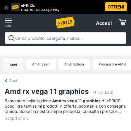
ePRICE
OTTIENI
Vai
×
Accedi
GRATIS - su Google Play
al
Registrati
menu
Accedi
Offerte
Offerte
Elettrodomestici
Amd ryzen
Amd radeon
Processore AMD
Amd
Informatica
Amd
Telefonia
Amd rx vega 11 graphics
(1 prodotti)
Tv
Benvenuto nella sezione
Amd rx vega 11 graphics
di ePRICE.
Scegli tra tantissimi prodotti in offerta, scontati e con consegna
e
rapida. Scopri la nostra ampia proposta, consulta i prezzi e
Home
acquista comodamente online.
Cinema