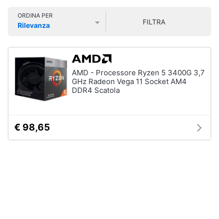
Smart
ORDINA PER
home
FILTRA
Rilevanza
Prezzo più basso
Prezzo più alto
Valutazioni
Videogiochi
Audio
AMD - Processore Ryzen 5 3400G 3,7
e
GHz Radeon Vega 11 Socket AM4
musica
DDR4 Scatola
Clima
€ 98,65
Arredo
Brico
e
Giardinaggio
Salute