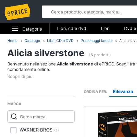
Libri, cd e dvd
Libri
Dvd e 
Categorie
Elettrodomestici
Home
Catalogo
Libri, CD e DVD
Personaggi famosi
Alicia sil
Libri, cd e d
Alicia silverstone
Informatica
(6 prodotti)
Libri
Benvenuto nella sezione
Alicia silverstone
di ePRICE. Scegli tra 
Telefonia
comodamente online.
Religione e Spiritualit
Attualità, politica e dir
Tv e Home Cinema
Libri di Cucina
Rilevanza
ORDINA PER
Smart home
Libri di Arte, Design e
Architettura
MARCA
Videogiochi
Vedi tutti
Audio e musica
WARNER BROS
(
1
)