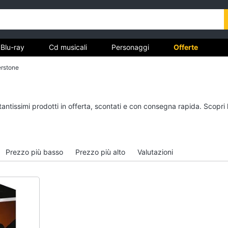
Blu-ray
Cd musicali
Personaggi
Offerte
verstone
vd
Dvd e Blu-ray
Cd musicali
tantissimi prodotti in offerta, scontati e con consegna rapida. Scopri
à
Blu-Ray
Colonne Sonore
itto
Blu-Ray Musica Classica
CD Musicali
Walt disney film
Musica Leggera
Prezzo più basso
Prezzo più alto
Valutazioni
DVD Film
Musica Jazz
Vedi tutti
Vedi tutti