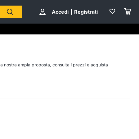
Accedi
|
Registrati
Personaggi
 la nostra ampia proposta, consulta i prezzi e acquista
cristiano ronaldo
Me contro Te
Sean connery
Barbara D'Urso
Vedi tutti