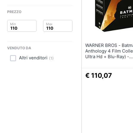
Clima
PREZZO
Arredo
Brico e Giardinaggio
Salute e igiene
WARNER BROS - Batman
VENDUTO DA
Anthology 4 Film Colle
Beauty
Ultra Hd + Blu-Ray) -
Altri venditori
(
1
)
Disponibile dal 05/03
Giocattoli
€ 110,07
Prima infanzia
Fotografia
Casalinghi
Abbigliamento