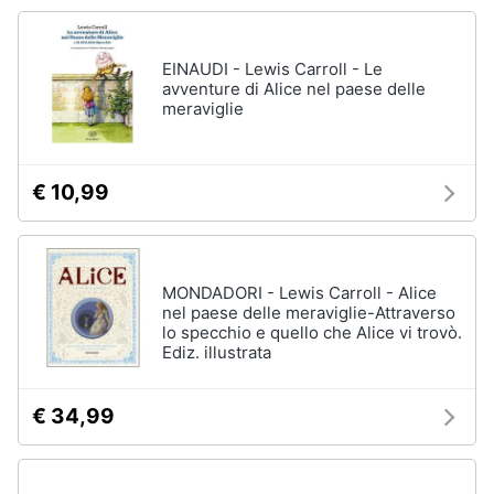
Vedi
tutti
Animali
EINAUDI - Lewis Carroll - Le
avventure di Alice nel paese delle
Motori
meraviglie
Personaggi
cristiano
Libri,
ronaldo
cd
€ 10,99
Me
e
contro
dvd
Te
Sean
connery
MONDADORI - Lewis Carroll - Alice
Festività
nel paese delle meraviglie-Attraverso
e
Barbara
lo specchio e quello che Alice vi trovò.
ricorrenze
D'Urso
Ediz. illustrata
Vedi
Promozioni
tutti
€ 34,99
Servizi