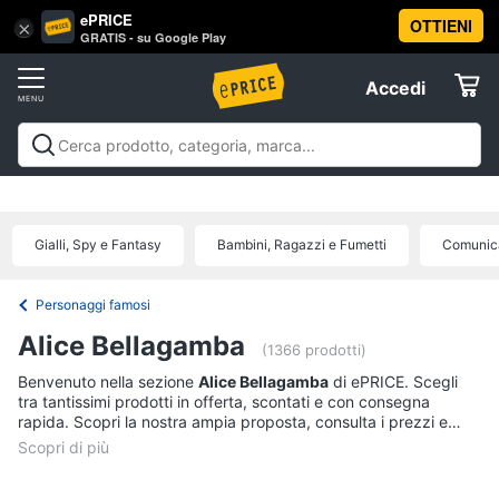
ePRICE
OTTIENI
Vai
×
Accedi
GRATIS - su Google Play
al
Registrati
menu
Accedi
Libri,
Offerte
cd
e
Libri, cd e dvd
Libri
Dvd e Blu-ray
Cd
dvd
Elettrodomestici
musicali
Personaggi
Offerte
Gialli, Spy e Fantasy
Bambini, Ragazzi e Fumetti
Comunica
Libri
Informatica
Religione
e
Personaggi famosi
Spiritualità
Telefonia
Alice Bellagamba
(1366 prodotti)
Attualità,
politica
Benvenuto nella sezione
Alice Bellagamba
di ePRICE. Scegli
Tv
e
tra tantissimi prodotti in offerta, scontati e con consegna
e
diritto
rapida. Scopri la nostra ampia proposta, consulta i prezzi e
Home
Libri
acquista comodamente online.
Cinema
di
Cucina