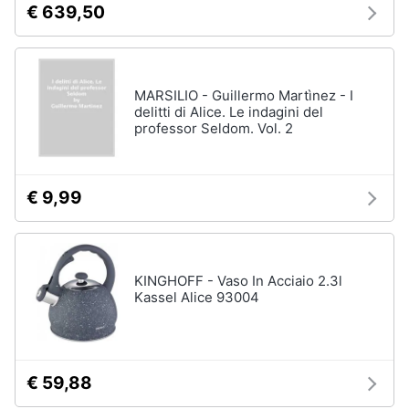
€ 639,50
disney
e
film
igiene
DVD
Film
Beauty
MARSILIO - Guillermo Martìnez - I
Vedi
delitti di Alice. Le indagini del
tutti
professor Seldom. Vol. 2
Giocattoli
Prima
€ 9,99
Cd
infanzia
musicali
Colonne
Fotografia
Sonore
CD
KINGHOFF - Vaso In Acciaio 2.3l
Musicali
Kassel Alice 93004
Casalinghi
Musica
Leggera
Abbigliamento
Musica
Jazz
€ 59,88
Sport