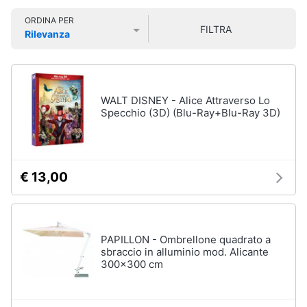
Libri
Smart
di
ORDINA PER
home
FILTRA
Arte,
Rilevanza
Design
Prezzo più basso
Prezzo più alto
Valutazioni
e
Videogiochi
Architettura
Vedi
Audio
WALT DISNEY - Alice Attraverso Lo
tutti
e
Specchio (3D) (Blu-Ray+Blu-Ray 3D)
musica
Dvd
Clima
e
€ 13,00
Blu-
ray
Arredo
Blu-
Ray
Brico
PAPILLON - Ombrellone quadrato a
Blu-
e
sbraccio in alluminio mod. Alicante
Ray
300x300 cm
Giardinaggio
Musica
Classica
Salute
Walt