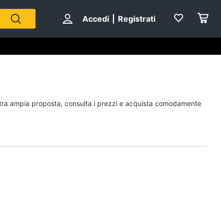
Accedi
|
Registrati
Personaggi
nostra ampia proposta, consulta i prezzi e acquista comodamente
cristiano ronaldo
Me contro Te
Sean connery
Barbara D'Urso
Vedi tutti