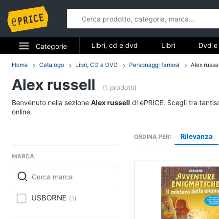
Libri, cd e dvd
Libri
Dvd e 
Categorie
Elettrodomestici
Home
Catalogo
Libri, CD e DVD
Personaggi famosi
Alex russel
Libri, cd e d
Alex russell
Informatica
(1 prodotti)
Libri
Benvenuto nella sezione
Alex russell
di ePRICE. Scegli tra tanti
Telefonia
Religione e Spiritualit
online.
Attualità, politica e dir
Tv e Home Cinema
Rilevanza
ORDINA PER
Libri di Cucina
Smart home
Libri di Arte, Design e
MARCA
Architettura
Videogiochi
Vedi tutti
Audio e musica
USBORNE
(
1
)