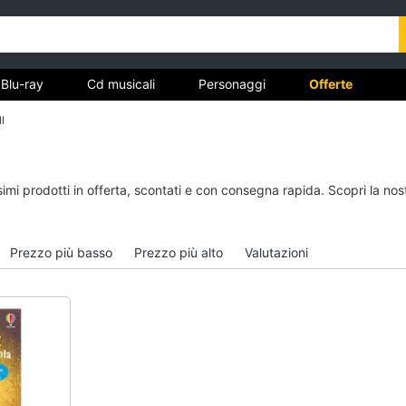
Blu-ray
Cd musicali
Personaggi
Offerte
l
vd
Dvd e Blu-ray
Cd musicali
ssimi prodotti in offerta, scontati e con consegna rapida. Scopri la 
à
Blu-Ray
Colonne Sonore
itto
Blu-Ray Musica Classica
CD Musicali
Prezzo più basso
Prezzo più alto
Valutazioni
Walt disney film
Musica Leggera
DVD Film
Musica Jazz
Vedi tutti
Vedi tutti