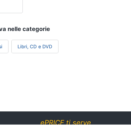
ova nelle categorie
i
Libri, CD e DVD
ePRICE ti serve