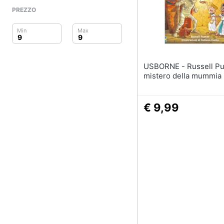
Clima
PREZZO
Arredo
Brico e Giardinaggio
USBORNE - Russell Punter - Il
Salute e igiene
mistero della mummia
Beauty
€ 9,99
Giocattoli
Prima infanzia
Fotografia
Casalinghi
Abbigliamento