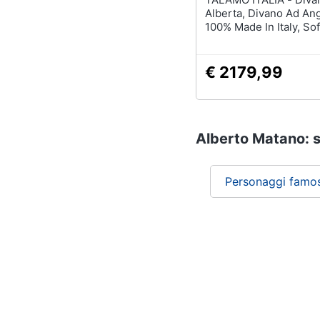
Alberta, Divano Ad Ang
100% Made In Italy, So
Apertura Girevole, Co
Penisola Contenitore 
Con Braccioli Standar
€ 2179,99
280x95h85, Grigio
Alberto Matano: si
Personaggi famos