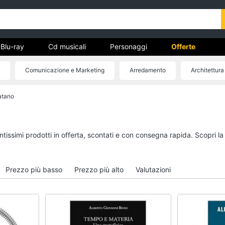
Blu-ray
Cd musicali
Personaggi
Offerte
Comunicazione e Marketing
Arredamento
Architettura
vd
atano
Dvd e Blu-ray
Cd musicali
à
Blu-Ray
Colonne Sonore
itto
Blu-Ray Musica Classica
CD Musicali
ntissimi prodotti in offerta, scontati e con consegna rapida. Scopri l
Walt disney film
Musica Leggera
DVD Film
Musica Jazz
Prezzo più basso
Prezzo più alto
Valutazioni
Vedi tutti
Vedi tutti