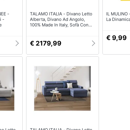
EE -
TALAMO ITALIA - Divano Letto
IL MULINO - Fernand Braude
 -
Alberta, Divano Ad Angolo,
La Dinamica
e
100% Made In Italy, Sofà Con
Apertura Girevole, Con
Penisola Contenitore Destra,
€ 9,99
Con Braccioli Standard, Cm
€ 2179,99
280x95h85, Tortora
TALAMO ITALIA - Divano Letto