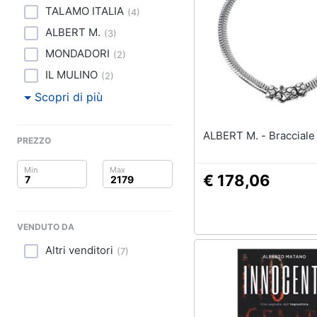
Clima
TALAMO ITALIA
(
4
)
ALBERT M.
Arredo
(
3
)
MONDADORI
(
2
)
Brico e Giardinaggio
IL MULINO
(
2
)
Salute e igiene
Scopri di più
Beauty
ALBERT M. - Bra
PREZZO
Giocattoli
€ 178,06
Prima infanzia
Fotografia
VENDUTO DA
Altri venditori
(
7
)
Casalinghi
Abbigliamento