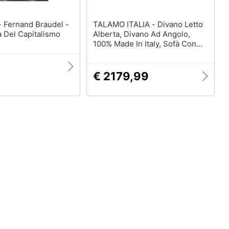
l -
TALAMO ITALIA - Divano Letto
 Del Capitalismo
Alberta, Divano Ad Angolo,
100% Made In Italy, Sofà Con
Apertura Girevole, Con
Penisola Contenitore Destra,
Con Braccioli Standard, Cm
€ 2179,99
280x95h85, Beige