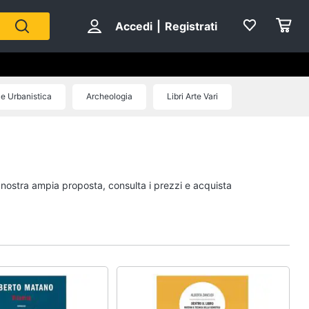
Accedi
|
Registrati
 e Urbanistica
Archeologia
Libri Arte Vari
Personaggi
cristiano ronaldo
Me contro Te
a nostra ampia proposta, consulta i prezzi e acquista
Sean connery
Barbara D'Urso
Vedi tutti