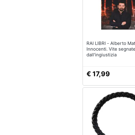
Sport
Animali
Motori
Libri, cd e dvd
RAI LIBRI - Alberto Matano -
Innocenti. Vite segnat
dall'ingiustizia
Festività e ricorrenze
Promozioni
€ 17,99