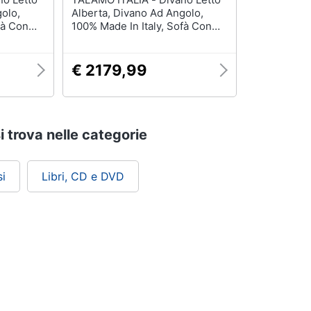
olo,
Alberta, Divano Ad Angolo,
fà Con
100% Made In Italy, Sofà Con
n
Apertura Girevole, Con
Destra,
Penisola Contenitore Destra,
d, Cm
Con Braccioli Standard, Cm
€ 2179,99
280x95h85, Blu
 trova nelle categorie
i
Libri, CD e DVD