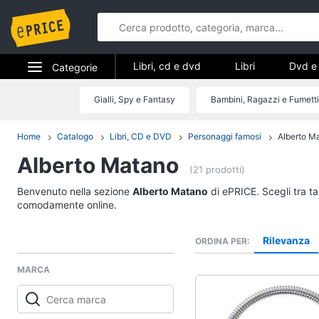
Libri, cd e dvd
Libri
Dvd e 
Categorie
Elettrodomestici
Gialli, Spy e Fantasy
Bambini, Ragazzi e Fumetti
Libri, cd e d
Informatica
Home
Catalogo
Libri, CD e DVD
Personaggi famosi
Alberto M
Libri
Alberto Matano
Telefonia
Religione e Spiritualit
(21 prodotti)
Attualità, politica e dir
Tv e Home Cinema
Benvenuto nella sezione
Alberto Matano
di ePRICE. Scegli tra ta
Libri di Cucina
comodamente online.
Smart home
Libri di Arte, Design e
Architettura
Rilevanza
ORDINA PER
Videogiochi
Vedi tutti
MARCA
Audio e musica