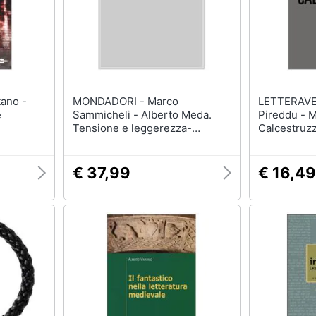
MONDADORI - Marco
LETTERAVENTID
e
Sammicheli - Alberto Meda.
Pireddu - M
Tensione e leggerezza-
Calcestruzz
Tension and lightness. Ediz. a
Ricerca
colori
€ 37,99
€ 16,49