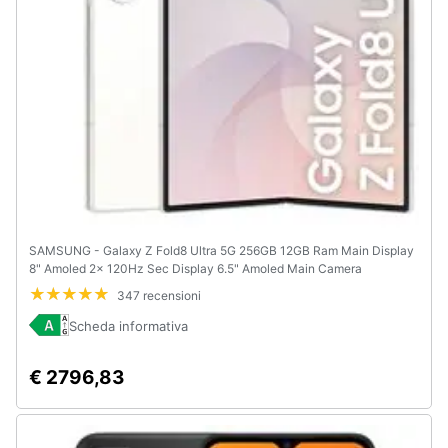
SAMSUNG - Galaxy Z Fold8 Ultra 5G 256GB 12GB Ram Main Display
8" Amoled 2x 120Hz Sec Display 6.5" Amoled Main Camera
200+20+10MP Selfie 10MP DualSim (1 nano+eSim) Android
347 recensioni
Sanapdragon 8 Elite Gen5 5000mAh Cream
Scheda informativa
€ 2796,83