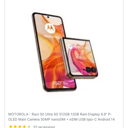
Animali
Motori
Libri,
cd
e
dvd
Festività
e
ricorrenze
Promozioni
MOTOROLA - Razr 50 Ultra 5G 512GB 12GB Ram Display 6.9" P-
Servizi
OLED Main Camera 50MP nanoSIM + eSIM USB tipo-C Android 14
Snapdragon 8s Gen3 4000mAh Peach Fuzz
52 recensioni