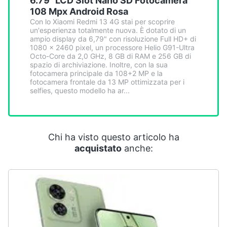
6.79" LCD Slot Nano SD Fotocamera
Smart
108 Mpx Android Rosa
home
Con lo Xiaomi Redmi 13 4G stai per scoprire
un'esperienza totalmente nuova. È dotato di un
ampio display da 6,79" con risoluzione Full HD+ di
Videogiochi
1080 x 2460 pixel, un processore Helio G91-Ultra
Octo-Core da 2,0 GHz, 8 GB di RAM e 256 GB di
spazio di archiviazione. Inoltre, con la sua
Audio
fotocamera principale da 108+2 MP e la
fotocamera frontale da 13 MP ottimizzata per i
e
selfies, questo modello ha ar...
musica
Clima
Chi ha visto questo articolo ha
acquistato
anche:
Arredo
Brico
e
Giardinaggio
Salute