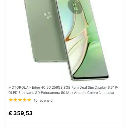
e
igiene
Beauty
Giocattoli
Prima
infanzia
Fotografia
MOTOROLA - Edge 40 5G 256GB 8GB Ram Dual Sim Display 6.6" P-
OLED Slot Nano SD Fotocamera 50 Mpx Android Colore Nebulosa
Casalinghi
Green
10 recensioni
Abbigliamento
€ 359,53
Sport