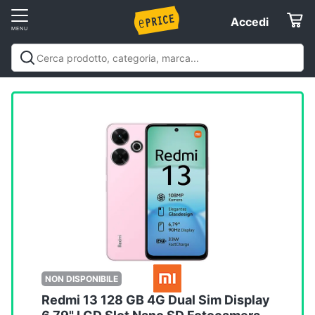
Vai
Accedi
Accedi
al
Registrati
menu
Offerte
Elettrodomestici
Informatica
Telefonia
Tv
e
Home
NON DISPONIBILE
Cinema
Redmi 13 128 GB 4G Dual Sim Display