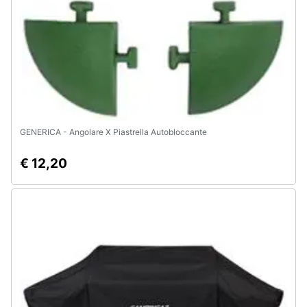
Animali
Motori
Libri,
cd
e
GENERICA - Angolare X Piastrella Autobloccante
dvd
€ 12,20
Festività
e
ricorrenze
Promozioni
Servizi