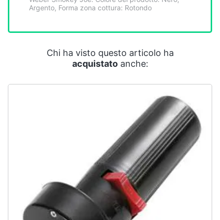
Smart
Argento, Forma zona cottura: Rotondo
home
Videogiochi
Chi ha visto questo articolo ha
acquistato
anche:
Audio
e
musica
Clima
Arredo
Brico
e
Giardinaggio
Salute