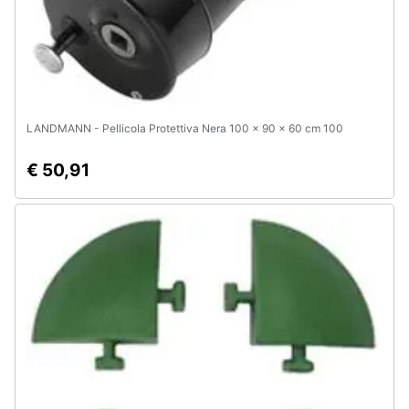
e
igiene
Beauty
LANDMANN - Pellicola Protettiva Nera 100 x 90 x 60 cm 100
Giocattoli
€ 50,91
Prima
infanzia
Fotografia
Casalinghi
Abbigliamento
Sport