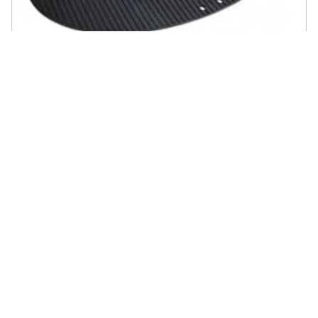
COBB - 618
€ 75,00