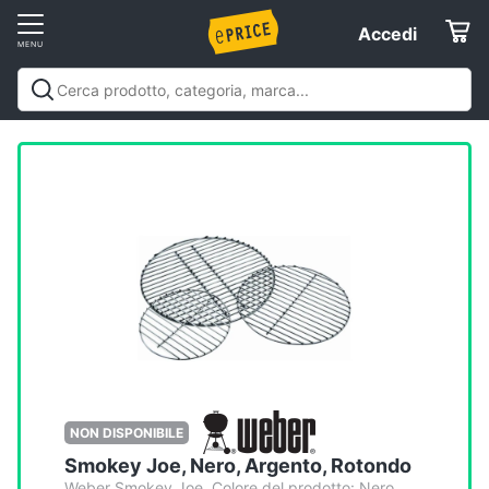
Vai
Accedi
Accedi
al
Registrati
menu
Offerte
Elettrodomestici
Informatica
Telefonia
Tv
e
Home
NON DISPONIBILE
Cinema
Smokey Joe, Nero, Argento, Rotondo
Weber Smokey Joe. Colore del prodotto: Nero,