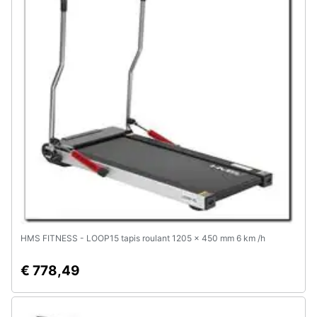
Animali
Motori
Libri,
cd
e
dvd
Festività
e
ricorrenze
HMS FITNESS - LOOP15 tapis roulant 1205 x 450 mm 6 km /h
Promozioni
€ 778,49
Servizi