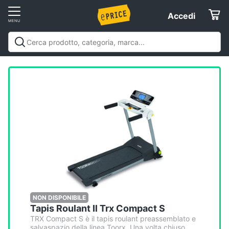
Vai
Accedi
Accedi
al
Registrati
menu
Offerte
Elettrodomestici
Informatica
Telefonia
Tv
e
Home
NON DISPONIBILE
Tapis Roulant Il Trx Compact S
Cinema
TRX Compact S è il tapis roulant preassemblato e
salvaspazio della linea Toorx. Una volta chiuso