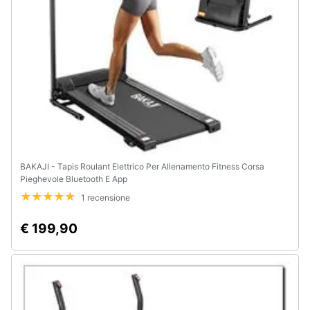
e
igiene
Beauty
Giocattoli
Prima
infanzia
BAKAJI - Tapis Roulant Elettrico Per Allenamento Fitness Corsa
Pieghevole Bluetooth E App
Fotografia
1 recensione
Casalinghi
€ 199,90
Abbigliamento
Sport