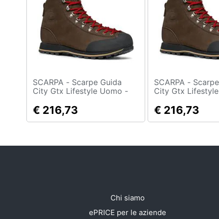
SCARPA - Scarpe Guida
SCARPA - Scarpe Guida
City Gtx Lifestyle Uomo -
City Gtx Lifestyl
Brown Rope Eu 41.5
Brown Rope Eu 4
€ 216,73
€ 216,73
Chi siamo
ePRICE per le aziende