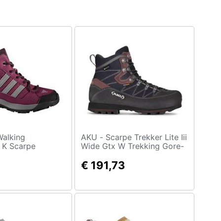
AKU - Scarpe Trekker Lite Iii
 K Scarpe
Wide Gtx W Trekking Gore-
tex® Donna - Black-smoked
Violet Uk 4.5
€ 191,73