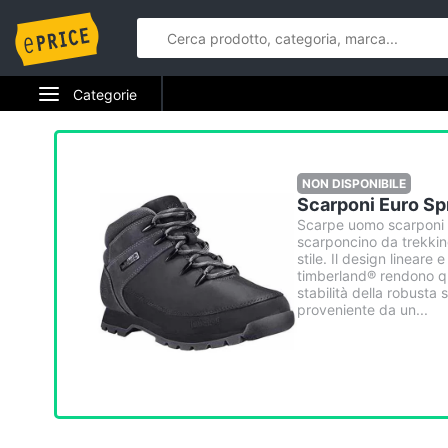
Categorie
NON DISPONIBILE
Scarponi Euro Sp
Scarpe uomo scarponi t
scarponcino da trekkin
stile. Il design lineare 
timberland® rendono qu
stabilità della robusta
proveniente da un...