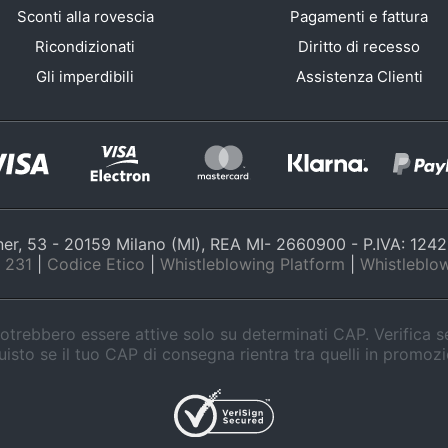
Sconti alla rovescia
Pagamenti e fattura
Ricondizionati
Diritto di recesso
Gli imperdibili
Assistenza Clienti
nner, 53 - 20159 Milano (MI), REA MI- 2660900 - P.IVA: 12
 231
|
Codice Etico
|
Whistleblowing Platform
|
Whistleblow
trebbero essere attive solo su determinati CAP. Verifica 
isto se il tuo CAP di consegna rientra tra quelli in promoz