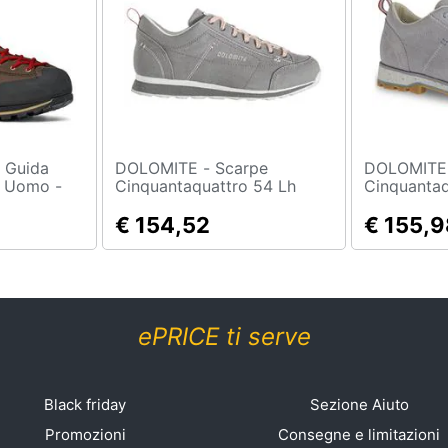
DOLOMITE - Scarpe
DOLOMITE - Sca
e Uomo -
Cinquantaquattro 54 Lh
Cinquanta
2.0
Canvas Evo W Lifestyle
Evo Ws Lif
Donna - Burgundy Red Uk
€ 154,52
Dusty Purp
€ 155,9
6.0
ePRICE ti serve
Black friday
Sezione Aiuto
Promozioni
Consegne e limitazioni