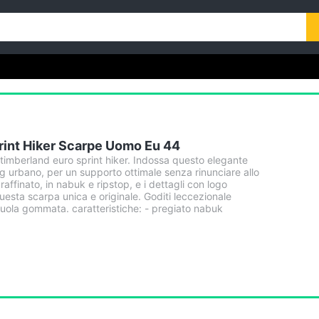
rint Hiker Scarpe Uomo Eu 44
imberland euro sprint hiker. Indossa questo elegante
g urbano, per un supporto ottimale senza rinunciare allo
e raffinato, in nabuk e ripstop, e i dettagli con logo
esta scarpa unica e originale. Goditi leccezionale
 suola gommata. caratteristiche: - pregiato nabuk