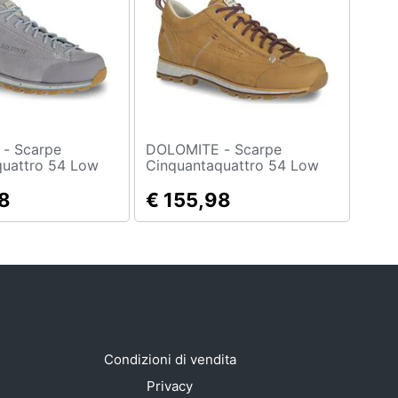
rpe
DOLOMITE - Scarpe
quattro 54 Low
Cinquantaquattro 54 Low
estyle Donna -
Evo Ws Donna - Golden
le Uk 5.5
8
Yellow Uk 4.5
€ 155,98
Condizioni di vendita
Privacy