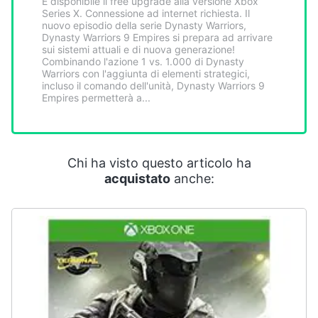
È disponibile il free upgrade alla versione Xbox
Smart
Series X. Connessione ad internet richiesta. Il
home
nuovo episodio della serie Dynasty Warriors,
Dynasty Warriors 9 Empires si prepara ad arrivare
sui sistemi attuali e di nuova generazione!
Combinando l'azione 1 vs. 1.000 di Dynasty
Videogiochi
Warriors con l'aggiunta di elementi strategici,
incluso il comando dell'unità, Dynasty Warriors 9
Empires permetterà a...
Audio
e
musica
Chi ha visto questo articolo ha
Clima
acquistato
anche:
Arredo
Brico
e
Giardinaggio
Salute