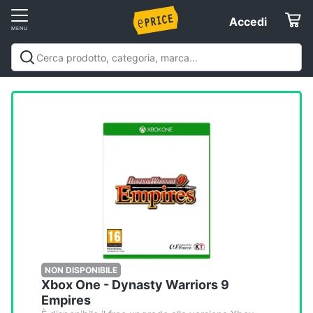
Vai
Accedi
Accedi
al
Registrati
menu
Offerte
Elettrodomestici
Informatica
Telefonia
Tv
e
Home
NON DISPONIBILE
Xbox One - Dynasty Warriors 9
Cinema
Empires