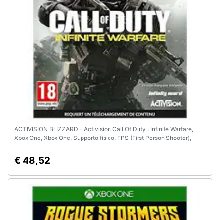
e
igiene
Beauty
Giocattoli
Prima
infanzia
ACTIVISION BLIZZARD - Activision Call Of Duty : Infinite Warfare,
Fotografia
Xbox One, Xbox One, Supporto fisico, FPS (First Person Shooter),
Infinity Ward, 4/11/2016, M (Mature)
€ 48,52
Casalinghi
Abbigliamento
Sport