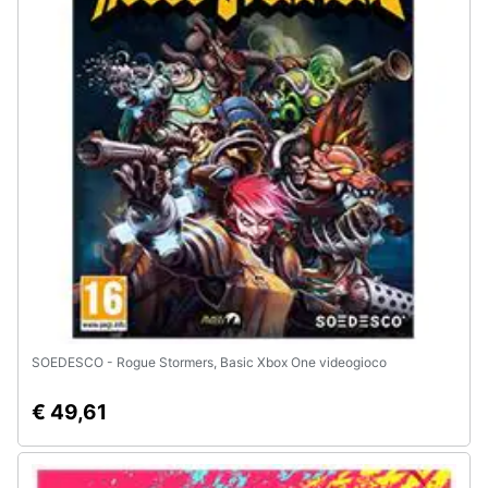
Animali
Motori
Libri,
cd
e
dvd
Festività
e
ricorrenze
SOEDESCO - Rogue Stormers, Basic Xbox One videogioco
Promozioni
€ 49,61
Servizi