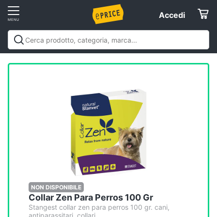
Vai
Accedi
Accedi
al
Registrati
menu
Offerte
Servizi
Assistenza
clienti
Esci
NON DISPONIBILE
Collar Zen Para Perros 100 Gr
Stangest collar zen para perros 100 gr. cani,
antiparassitari, collari.