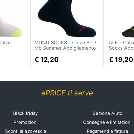
MUND SOCKS - Calze Btt /
ALE - Calze Team Klimatik
g
Mb Summer Abbigliamento
Socks Abb
omo Eu 46-
Uomo Eu 46-49
S
€ 12,20
€ 19,20
ePRICE ti serve
Black friday
Sezione Aiuto
Promozioni
Consegne e limitazioni
Sconti alla rovescia
Pagamenti e fattura