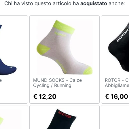
Chi ha visto questo articolo ha
acquistato
anche:
MUND SOCKS - Calze
ROTOR - Calze Socks
Cycling / Running
Abbigliam
Uomo M
Abbigliamento Uomo Eu 34-
44
37
€ 12,20
€ 16,00