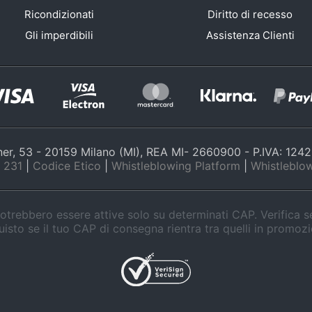
Ricondizionati
Diritto di recesso
Gli imperdibili
Assistenza Clienti
nner, 53 - 20159 Milano (MI), REA MI- 2660900 - P.IVA: 12
 231
|
Codice Etico
|
Whistleblowing Platform
|
Whistleblow
trebbero essere attive solo su determinati CAP. Verifica 
isto se il tuo CAP di consegna rientra tra quelli in promoz