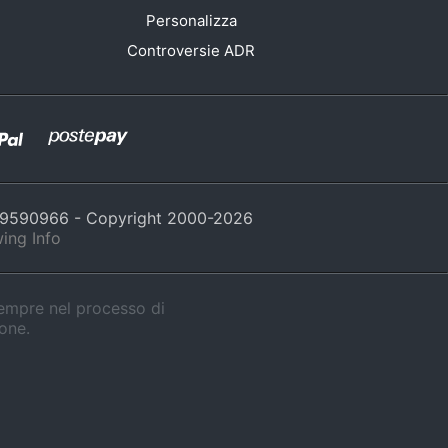
Personalizza
Controversie ADR
429590966 - Copyright 2000-
2026
ing Info
sempre nel processo di
ione.