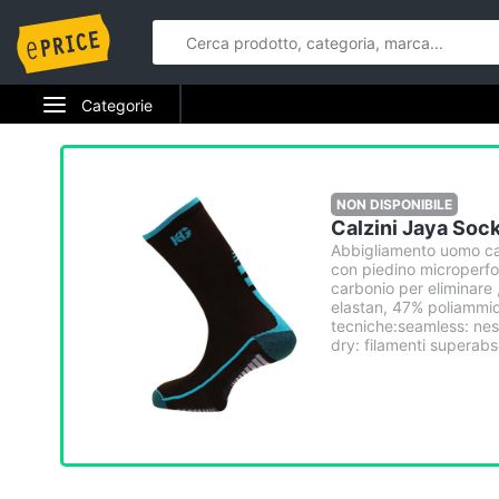
Categorie
Elettrodomestici
Informatica
NON DISPONIBILE
Calzini Jaya Soc
Telefonia
Abbigliamento uomo cal
con piedino microperfo
carbonio per eliminare 
Tv e Home Cinema
elastan, 47% poliammi
tecniche:seamless: nes
dry: filamenti superabs
Smart home
Videogiochi
Audio e musica