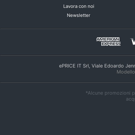
Lavora con noi
Newsletter
ePRICE IT Srl, Viale Edoardo Je
Modello
*Alcune promozioni po
acqu