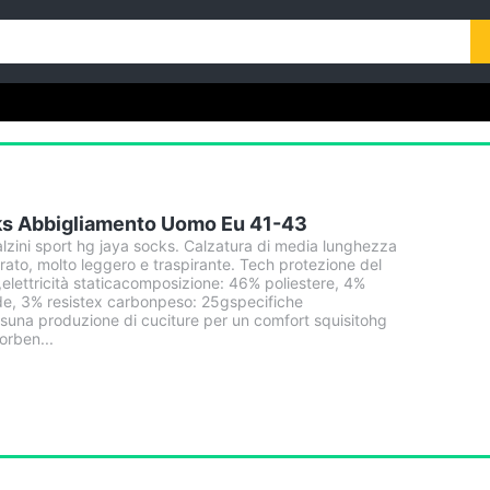
ks Abbigliamento Uomo Eu 41-43
zini sport hg jaya socks. Calzatura di media lunghezza
rato, molto leggero e traspirante. Tech protezione del
,elettricità staticacomposizione: 46% poliestere, 4%
de, 3% resistex carbonpeso: 25gspecifiche
suna produzione di cuciture per un comfort squisitohg
orben...