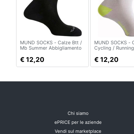
Sport
Animali
Motori
Libri, cd e dvd
MUND SOCKS - Calze Btt /
MUND SOCKS - Calze
Mb Summer Abbigliamento
Cycling / Runnin
Uomo Eu 34-37
Abbigliamento U
Festività e ricorrenze
€ 12,20
49
€ 12,20
Promozioni
Chi siamo
ePRICE per le aziende
Vendi sul marketplace