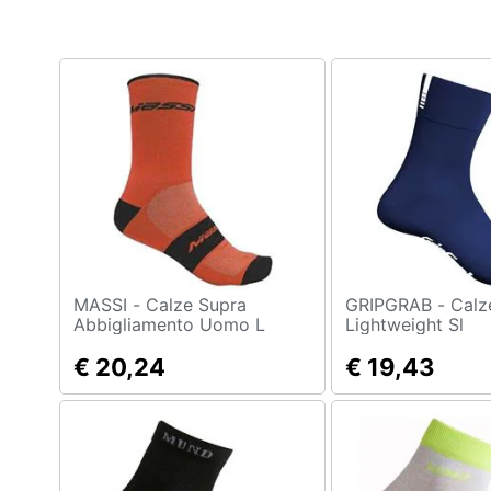
Clima
Arredo
Brico e Giardinaggio
Salute e igiene
Beauty
Giocattoli
Prima infanzia
MASSI - Calze Supra
GRIPGRAB - Calze
Abbigliamento Uomo L
Lightweight Sl
Abbigliamento 
Fotografia
€ 20,24
€ 19,43
Casalinghi
Abbigliamento