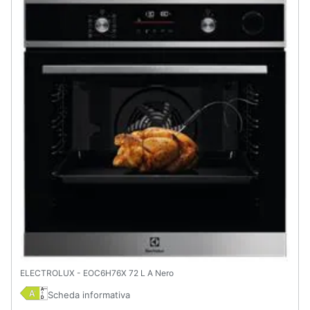
ELECTROLUX - EOC6H76X 72 L A Nero
Scheda informativa