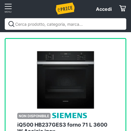
Vai
Accedi
Accedi
al
Registrati
menu
Offerte
Elettrodomestici
Informatica
Telefonia
Tv
e
Home
NON DISPONIBILE
Cinema
iQ500 HB237GES3 forno 71 L 3600