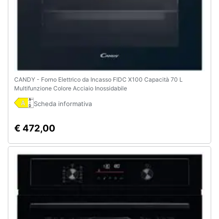
CANDY - Forno Elettrico da Incasso FIDC X100 Capacità 70 L
Multifunzione Colore Acciaio Inossidabile
Scheda informativa
€ 472,00