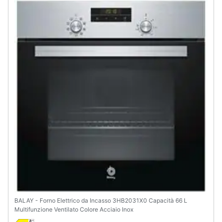
Animali
Motori
Libri,
cd
e
dvd
Festività
e
ricorrenze
Promozioni
BALAY - Forno Elettrico da Incasso 3HB2031X0 Capacità 66 L
Servizi
Multifunzione Ventilato Colore Acciaio Inox