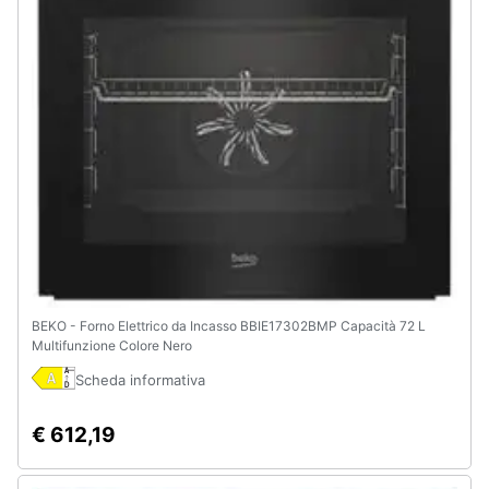
e
igiene
Beauty
Giocattoli
Prima
infanzia
Fotografia
BEKO - Forno Elettrico da Incasso BBIE17302BMP Capacità 72 L
Multifunzione Colore Nero
Casalinghi
Scheda informativa
Abbigliamento
€ 612,19
Sport