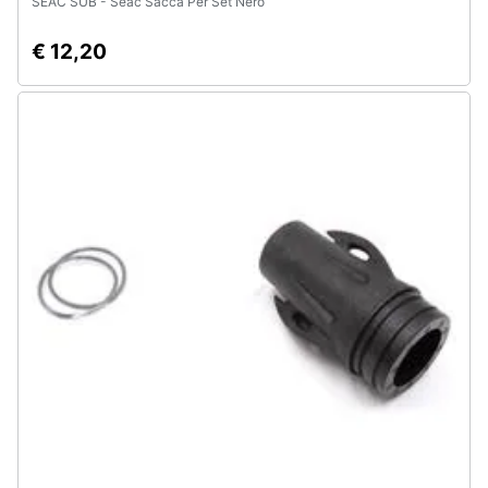
SEAC SUB - Seac Sacca Per Set Nero
€ 12,20