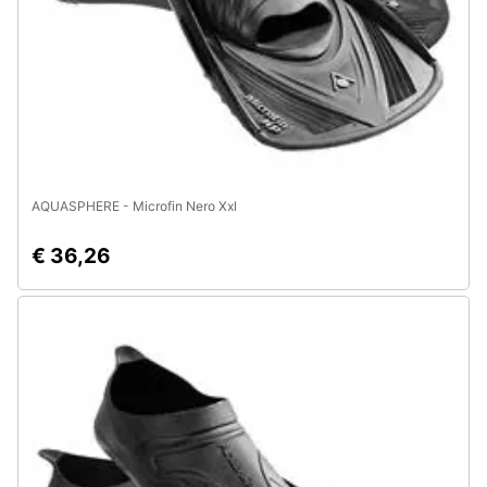
e
igiene
Beauty
Giocattoli
AQUASPHERE - Microfin Nero Xxl
Prima
infanzia
€ 36,26
Fotografia
Casalinghi
Abbigliamento
Sport