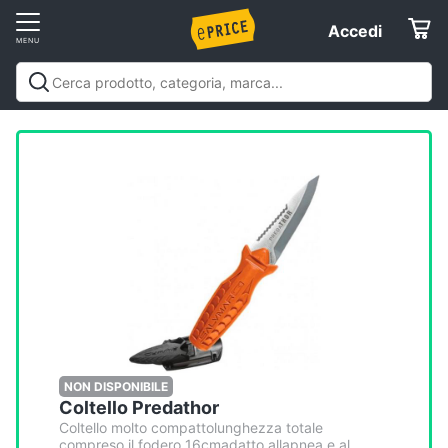
Vai
Accedi
Accedi
al
Registrati
menu
Offerte
Elettrodomestici
Informatica
Telefonia
Tv
e
Home
NON DISPONIBILE
Coltello Predathor
Cinema
Coltello molto compattolunghezza totale
compreso il fodero 16cmadatto allapnea e al