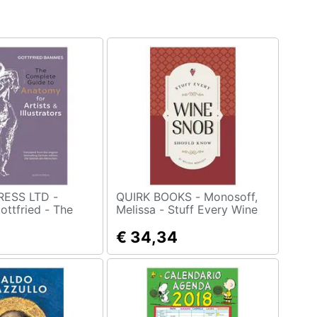
ESS LTD -
QUIRK BOOKS - Monosoff,
ttfried - The
Melissa - Stuff Every Wine
Guide To
Snob Should Know [
r Artists &
Edizione: Regno Unito]
€ 34,34
 [ Edizione:
o]