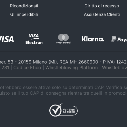
Ricondizionati
Diritto di recesso
Gli imperdibili
Assistenza Clienti
nner, 53 - 20159 Milano (MI), REA MI- 2660900 - P.IVA: 12
 231
|
Codice Etico
|
Whistleblowing Platform
|
Whistleblow
trebbero essere attive solo su determinati CAP. Verifica 
isto se il tuo CAP di consegna rientra tra quelli in promoz