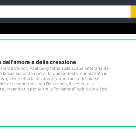
bro dell'amore e della creazione
sono il Verbo", Paul Selig torna sulla scena letteraria del
 la sua seconda opera. In questo testo, canalizzato in
vo, viene offerta al lettore l'opportunità di calarsi
à di riconnettersi con l'intuizione, il sentire e la
e, creando un ponte tra la "chiamata" spirituale e l'esi...