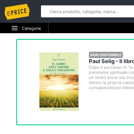
Categorie
Elettrodomestici
Informatica
NON DISPONIBILE
Paul Selig - Il li
Telefonia
Dopo il successo di "Io 
panorama spirituale con
un modo ancor più incisi
Tv e Home Cinema
dentro la propria capacit
consapevolezza interior
Smart home
Videogiochi
Audio e musica