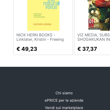
Sport
Animali
Motori
Libri, cd e dvd
NICK HERN BOOKS -
VIZ MEDIA, SUBS
Linklater, Kristin - Freeing
SHOGAKUKAN INC - O
The Natural Voice [
One-Punch Man, V
Festività e ricorrenze
Edizione: Regno Unito]
€ 49,23
Edizione: Regno 
€ 37,37
Promozioni
Chi siamo
ePRICE per le aziende
Vendi sul marketplace