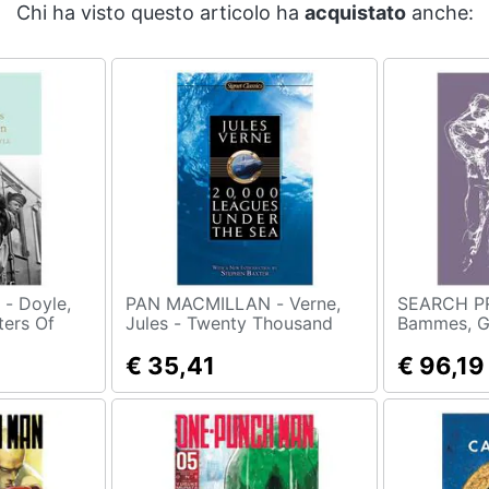
Chi ha visto questo articolo ha
acquistato
anche:
le,
PAN MACMILLAN - Verne,
SEARCH PR
ters Of
Jules - Twenty Thousand
Bammes, Go
ione: Regno
Leagues Under The Sea [
Complete 
Edizione: Regno Unito]
€ 35,41
Anatomy Fo
€ 96,19
Illustrators
Regno Unit