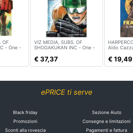
. OF
VIZ MEDIA, SUBS. OF
HARPERCOL
ne -
SHOGAKUKAN INC - One -
Aldo Cazzu
ol. 1 [
One-Punch Man, Vol. 5 [
Il primo ita
Unito]
Edizione: Regno Unito]
€ 37,37
€ 19,49
ePRICE ti serve
Black friday
Sezione Aiuto
Promozioni
Consegne e limitazioni
Sconti alla rovescia
Pagamenti e fattura