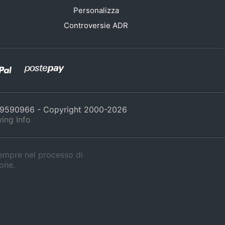
Personalizza
Controversie ADR
429590966 - Copyright 2000-
2026
ing Info
sempre nel processo di
ione.