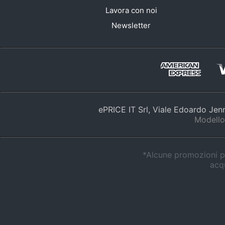
Lavora con noi
Newsletter
ePRICE IT Srl, Viale Edoardo Je
Modello
*Alcune promozioni po
acqu