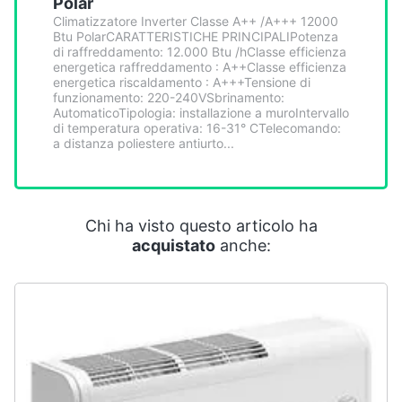
Polar
Smart
Climatizzatore Inverter Classe A++ /A+++ 12000
home
Btu PolarCARATTERISTICHE PRINCIPALIPotenza
di raffreddamento: 12.000 Btu /hClasse efficienza
energetica raffreddamento : A++Classe efficienza
Videogiochi
energetica riscaldamento : A+++Tensione di
funzionamento: 220-240VSbrinamento:
AutomaticoTipologia: installazione a muroIntervallo
Audio
di temperatura operativa: 16-31° CTelecomando:
a distanza poliestere antiurto...
e
musica
Clima
Chi ha visto questo articolo ha
acquistato
anche:
Arredo
Brico
e
Giardinaggio
Salute