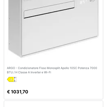
e
igiene
Beauty
Giocattoli
Prima
infanzia
Fotografia
ARGO - Condizionatore Fisso Monosplit Apollo 10SC Potenza 7000
BTU / H Classe A Inverter e Wi-Fi
Casalinghi
Abbigliamento
€ 1031,70
Sport