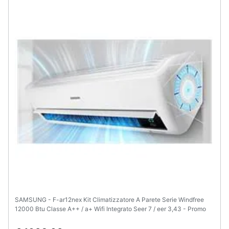
Animali
Motori
Libri,
cd
e
dvd
Festività
e
ricorrenze
Promozioni
SAMSUNG - F-ar12nex Kit Climatizzatore A Parete Serie Windfree
12000 Btu Classe A++ / a+ Wifi Integrato Seer 7 / eer 3,43 - Promo
Servizi