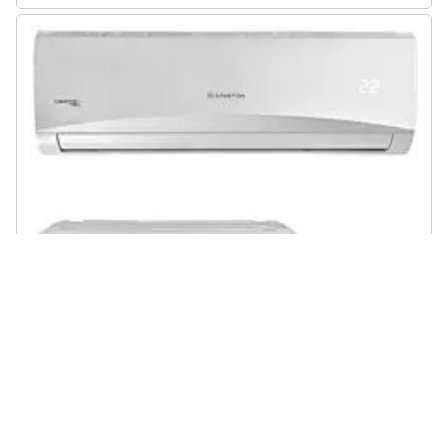
ARISTON - Condizionatore Fisso Monosplit R32C25MUD0 Potenza