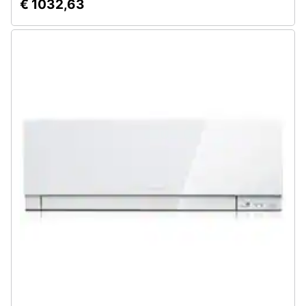
€ 1032,63
Assistenza
clienti
Esci