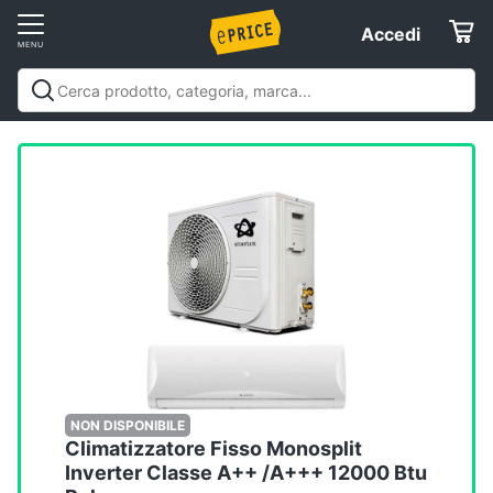
Vai
Accedi
Accedi
al
Registrati
menu
Offerte
Elettrodomestici
Informatica
Telefonia
Tv
e
Home
NON DISPONIBILE
Climatizzatore Fisso Monosplit
Cinema
Inverter Classe A++ /A+++ 12000 Btu