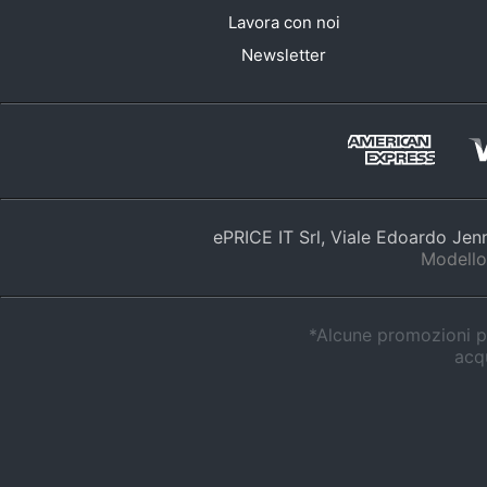
Lavora con noi
Newsletter
ePRICE IT Srl, Viale Edoardo Je
Modello
*Alcune promozioni po
acqu