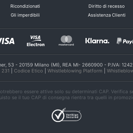
Ricondizionati
Diritto di recesso
Gli imperdibili
Assistenza Clienti
nner, 53 - 20159 Milano (MI), REA MI- 2660900 - P.IVA: 12
 231
|
Codice Etico
|
Whistleblowing Platform
|
Whistleblow
trebbero essere attive solo su determinati CAP. Verifica 
isto se il tuo CAP di consegna rientra tra quelli in promoz