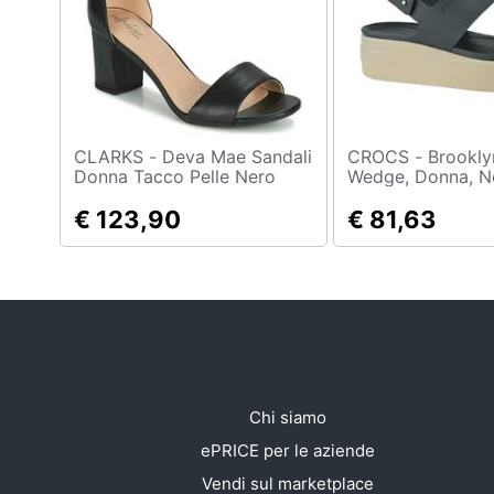
Sport
Animali
Motori
Libri, cd e dvd
CLARKS - Deva Mae Sandali
CROCS - Brooklyn Low
Donna Tacco Pelle Nero
Wedge, Donna, N
Nero 38
Sandali, Numero:
Festività e ricorrenze
€ 123,90
€ 81,63
Promozioni
Chi siamo
ePRICE per le aziende
Vendi sul marketplace