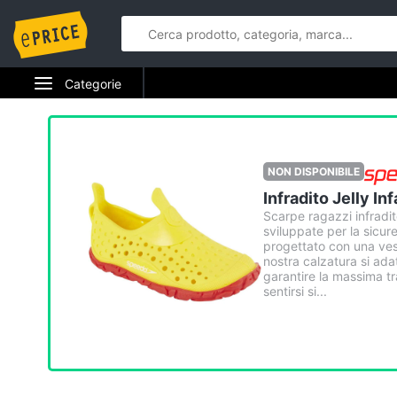
Categorie
Elettrodomestici
Informatica
NON DISPONIBILE
Infradito Jelly I
Telefonia
Scarpe ragazzi infradit
sviluppate per la sicure
Tv e Home Cinema
progettato con una ves
nostra calzatura si ada
garantire la massima tr
Smart home
sentirsi si...
Videogiochi
Audio e musica