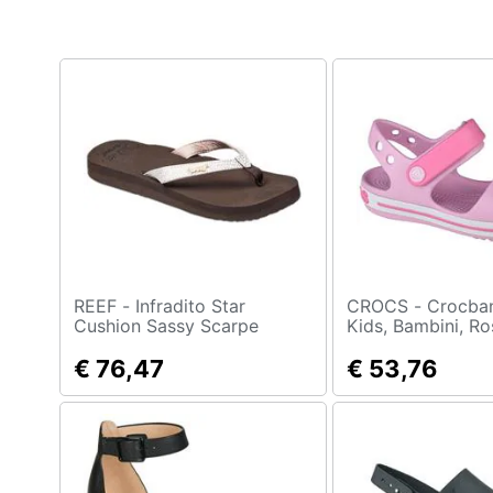
Clima
Arredo
Brico e Giardinaggio
Salute e igiene
Beauty
Giocattoli
Prima infanzia
REEF - Infradito Star
CROCS - Crocband Sandal
Cushion Sassy Scarpe
Kids, Bambini, Ro
Donna Eu 37 1/2
Numero: 19/20 E
Fotografia
€ 76,47
€ 53,76
Casalinghi
Abbigliamento