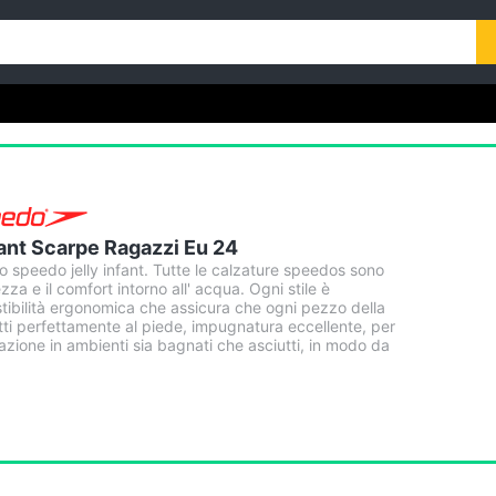
nfant Scarpe Ragazzi Eu 24
o speedo jelly infant. Tutte le calzature speedos sono
zza e il comfort intorno all' acqua. Ogni stile è
tibilità ergonomica che assicura che ogni pezzo della
tti perfettamente al piede, impugnatura eccellente, per
azione in ambienti sia bagnati che asciutti, in modo da