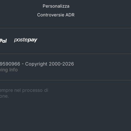
Personalizza
Controversie ADR
429590966 - Copyright 2000-
2026
ing Info
sempre nel processo di
ione.