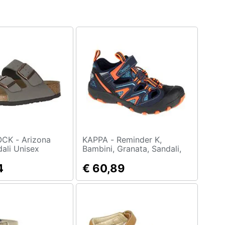
 Arizona
KAPPA - Reminder K,
ali Unisex
Bambini, Granata, Sandali,
rrone (marrone
Numero: 31 Eu
4
€ 60,89