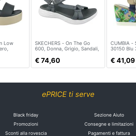
SKECHERS - On The Go
CUMBIA - Sandali Donna
ero,
600, Donna, Grigio, Sandali,
30150 Blu 
 39/40 Eu
Numero: 36 Eu
€ 74,60
€ 41,09
ePRICE ti serve
Black friday
Sezione Aiuto
Promozioni
Consegne e limitazioni
Sconti alla rovescia
Pagamenti e fattura