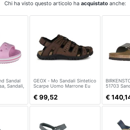
Chi ha visto questo articolo ha
acquistato
anche:
GEOX - Mo Sandali Sintetico
BIRKENSTOCK -
sa, Sandali,
Scarpe Uomo Marrone Eu
51703 Sand
u
43, U4524c 000me C6006
Adulto, Ma
€ 99,52
Scuro), 47
€ 140,1