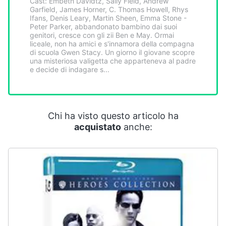
Cast: Embeth Davidtz, Sally Field, Andrew
Smart
Garfield, James Horner, C. Thomas Howell, Rhys
home
Ifans, Denis Leary, Martin Sheen, Emma Stone -
Peter Parker, abbandonato bambino dai suoi
genitori, cresce con gli zii Ben e May. Ormai
liceale, non ha amici e s'innamora della compagna
Videogiochi
di scuola Gwen Stacy. Un giorno il giovane scopre
una misteriosa valigetta che apparteneva al padre
e decide di indagare s...
Audio
e
musica
Chi ha visto questo articolo ha
Clima
acquistato
anche:
Arredo
Brico
e
Giardinaggio
Salute