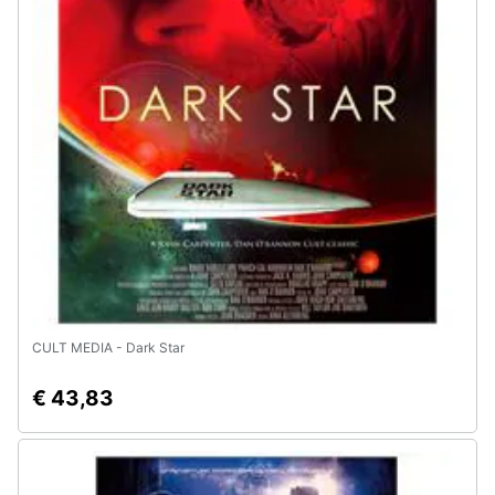
Animali
Motori
Libri,
cd
e
dvd
Festività
e
ricorrenze
CULT MEDIA - Dark Star
€ 43,83
Promozioni
Servizi