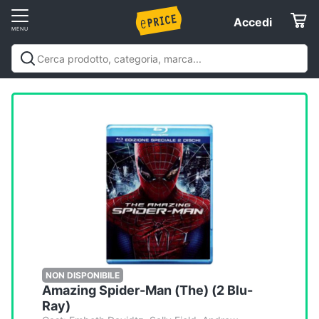
Vai
Accedi
Accedi
al
Registrati
menu
Offerte
Elettrodomestici
Informatica
Telefonia
Tv
e
Home
NON DISPONIBILE
Amazing Spider-Man (The) (2 Blu-
Cinema
Ray)