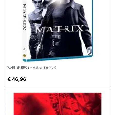
e
igiene
Beauty
Giocattoli
Prima
infanzia
WARNER BROS - Matrix (Blu-Ray)
Fotografia
€ 46,96
Casalinghi
Abbigliamento
Sport