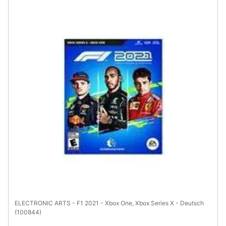
Animali
Motori
Libri,
cd
e
dvd
Festività
e
ricorrenze
Promozioni
ELECTRONIC ARTS - F1 2021 - Xbox One, Xbox Series X - Deutsch
Servizi
(100844)