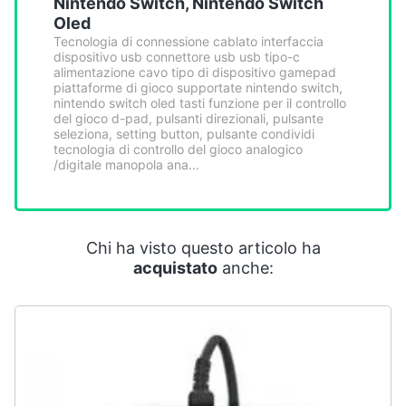
Nintendo Switch, Nintendo Switch
Smart
Oled
home
Tecnologia di connessione cablato interfaccia
dispositivo usb connettore usb usb tipo-c
alimentazione cavo tipo di dispositivo gamepad
Videogiochi
piattaforme di gioco supportate nintendo switch,
nintendo switch oled tasti funzione per il controllo
del gioco d-pad, pulsanti direzionali, pulsante
Audio
seleziona, setting button, pulsante condividi
e
tecnologia di controllo del gioco analogico
/digitale manopola ana...
musica
Clima
Chi ha visto questo articolo ha
Arredo
acquistato
anche:
Brico
e
Giardinaggio
Salute