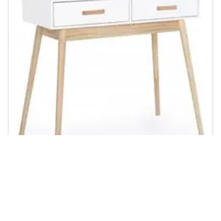
YES EVERYDAY - Consolle 0740049 Ordinary Bianco E Legno Chiaro
€ 152,20