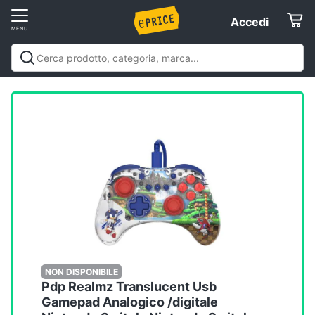
Vai
Accedi
Accedi
al
Registrati
menu
Offerte
Elettrodomestici
Informatica
Telefonia
Tv
e
Home
NON DISPONIBILE
Pdp Realmz Translucent Usb
Cinema
Gamepad Analogico /digitale