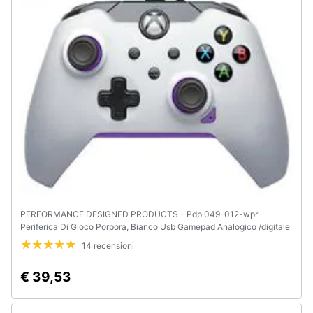
e
igiene
Beauty
Giocattoli
Prima
infanzia
Fotografia
PERFORMANCE DESIGNED PRODUCTS - Pdp 049-012-wpr
Periferica Di Gioco Porpora, Bianco Usb Gamepad Analogico /digitale
Casalinghi
Pc, Xbox, Xbox One X, Xbox Series S, Xbox Series X
14 recensioni
Abbigliamento
€ 39,53
Sport