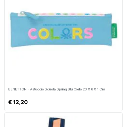
Animali
Motori
Libri,
cd
e
dvd
Festività
e
ricorrenze
BENETTON - Astuccio Scuola Spring Blu Cielo 20 X 6 X 1 Cm
€ 12,20
Promozioni
Servizi