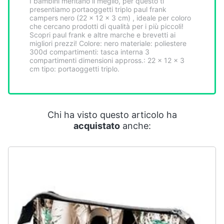
I bambini meritano il meglio, per questo ti
Smart
presentiamo portaoggetti triplo paul frank
home
campers nero (22 x 12 x 3 cm) , ideale per coloro
che cercano prodotti di qualità per i più piccoli!
Scopri paul frank e altre marche e brevetti ai
migliori prezzi! Colore: nero materiale: poliestere
Videogiochi
300d compartimenti: tasca interna 3
compartimenti dimensioni appross.: 22 x 12 x 3
cm tipo: portaoggetti triplo.
Audio
e
musica
Chi ha visto questo articolo ha
Clima
acquistato
anche:
Arredo
Brico
e
Giardinaggio
Salute