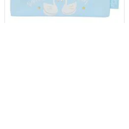
GLOW LAB - Astuccio Scuola Cisnes Azzurro 20 X 6 X 1 Cm
€ 21,10