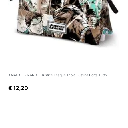
e
igiene
Beauty
Giocattoli
Prima
infanzia
KARACTERMANIA - Justice League Tripla Bustina Porta Tutto
Fotografia
€ 12,20
Casalinghi
Abbigliamento
Sport