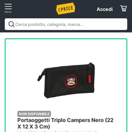
Vai
Accedi
Accedi
al
Registrati
menu
Offerte
Elettrodomestici
Informatica
Telefonia
Tv
e
Home
NON DISPONIBILE
Portaoggetti Triplo Campers Nero (22
Cinema
X 12 X 3 Cm)