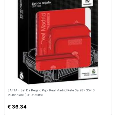
SAFTA - Set Da Regalo Pqo. Real Madrid Rete 3a 28x 35x 6,
Multicolore (311957588)
€ 36,34