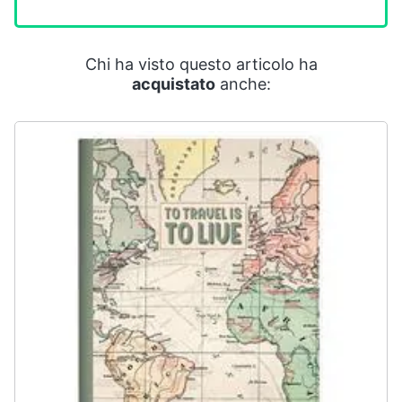
Smart
home
Chi ha visto questo articolo ha
Videogiochi
acquistato
anche:
Audio
e
musica
Clima
Arredo
Brico
e
Giardinaggio
Salute