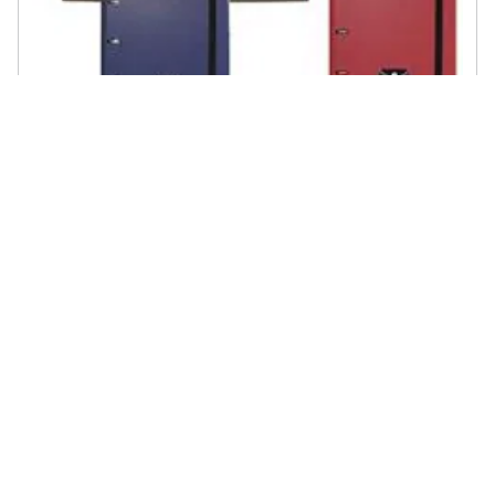
BISMARK - 325398 quaderno
€ 36,64