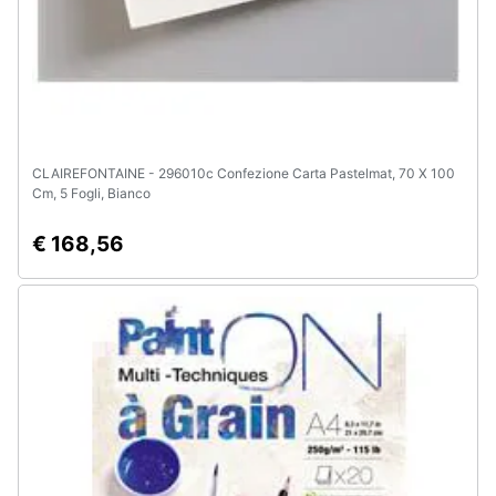
Animali
Motori
Libri,
CLAIREFONTAINE - 296010c Confezione Carta Pastelmat, 70 X 100
cd
Cm, 5 Fogli, Bianco
e
dvd
€ 168,56
Festività
e
ricorrenze
Promozioni
Servizi