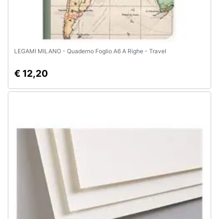
e
igiene
Beauty
LEGAMI MILANO - Quaderno Foglio A6 A Righe - Travel
Giocattoli
€ 12,20
Prima
infanzia
Fotografia
Casalinghi
Abbigliamento
Sport