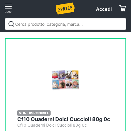
Vai
Accedi
Accedi
al
Registrati
menu
Offerte
Elettrodomestici
Informatica
Telefonia
Tv
e
Home
NON DISPONIBILE
Cf10 Quaderni Dolci Cuccioli 80g 0c
Cinema
Cf10 Quaderni Dolci Cuccioli 80g 0c