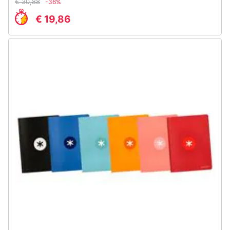
€ 30,88
-36%
€ 19,86