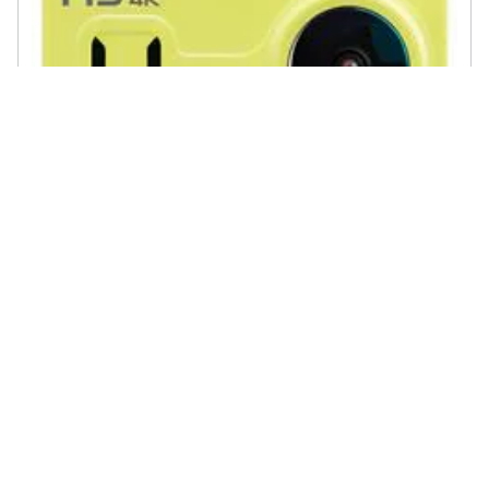
MIDLAND - Action Cam H9 4K Ultra HD 30 fps 1050MAH WiFi con
Custodia Impermeabile Colore Nero /Giallo
€ 181,06