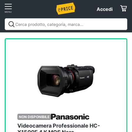
Vai
Accedi
Accedi
al
Registrati
menu
Offerte
Elettrodomestici
Informatica
Telefonia
Tv
e
Home
NON DISPONIBILE
Cinema
Videocamera Professionale HC-