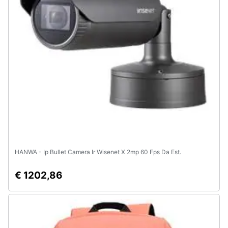
e
igiene
Beauty
Giocattoli
Prima
infanzia
Fotografia
HANWA - Ip Bullet Camera Ir Wisenet X 2mp 60 Fps Da Est.
Casalinghi
€ 1202,86
Abbigliamento
Sport