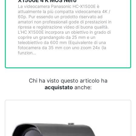
X1500E 4 K MOS Nero
Smart
La videocamera Panasonic HC-X1500E è
home
attualmente la più compatta videocamera 4K /
60p. Pur essendo un prodotto riservato ad
amatori non professionali gode di prestazioni in
Videogiochi
ripresa e registrazione video di buona qualità.
L’HC X1500E incorpora un obiettivo in grado di
coprire un grandangolo da 25 mm e un
teleobiettivo da 600 mm (Equivalente di una
Audio
fotocamera da 35 mm con uno zoom 24x (la
e
funzion...
musica
Clima
Chi ha visto questo articolo ha
acquistato
anche:
Arredo
Brico
e
Giardinaggio
Salute