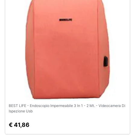
Animali
Motori
Libri,
cd
e
dvd
Festività
e
ricorrenze
BEST LIFE - Endoscopio Impermeabile 3 In 1 - 2 Mt. - Videocamera Di
Promozioni
Ispezione Usb
€ 41,86
Servizi