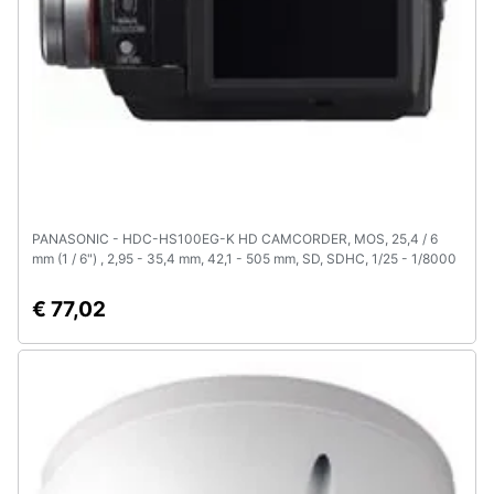
PANASONIC - HDC-HS100EG-K HD CAMCORDER, MOS, 25,4 / 6
mm (1 / 6") , 2,95 - 35,4 mm, 42,1 - 505 mm, SD, SDHC, 1/25 - 1/8000
€ 77,02