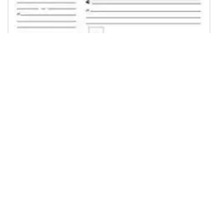
EDIPRO - Cf10blocco Ricev. Gen. Madre / Figlia
€ 14,74