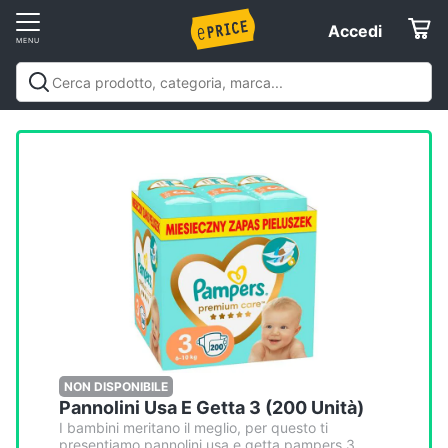
Vai
Accedi
Accedi
al
Registrati
menu
Offerte
Elettrodomestici
Informatica
Telefonia
Tv
e
Home
NON DISPONIBILE
Pannolini Usa E Getta 3 (200 Unità)
Cinema
I bambini meritano il meglio, per questo ti
presentiamo pannolini usa e getta pampers 3