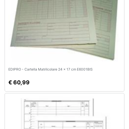
e
igiene
Beauty
Giocattoli
Prima
infanzia
EDIPRO - Cartella MatriIcolare 24 x 17 cm E6001BIS
Fotografia
€ 60,99
Casalinghi
Abbigliamento
Sport