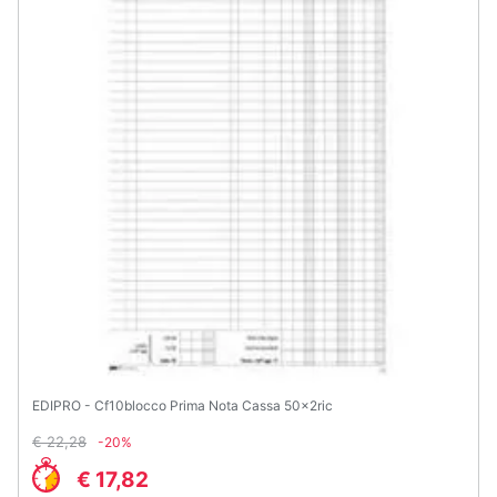
Assistenza
clienti
Esci
EDIPRO - Cf10blocco Prima Nota Cassa 50x2ric
€ 22,28
-20%
€ 17,82