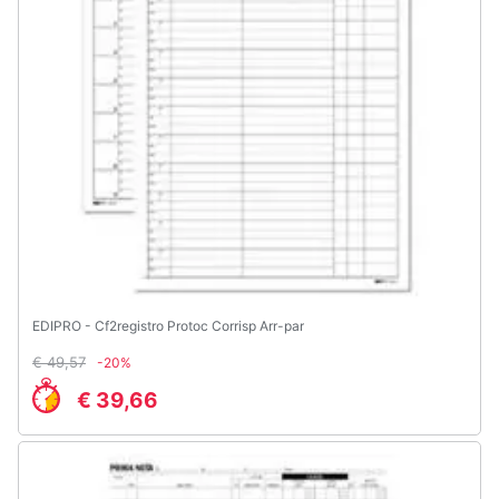
Animali
Motori
Libri,
cd
e
dvd
Festività
e
EDIPRO - Cf2registro Protoc Corrisp Arr-par
ricorrenze
€ 49,57
-20%
€ 39,66
Promozioni
Servizi