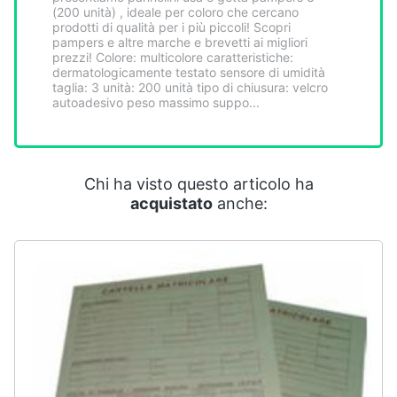
Smart
(200 unità) , ideale per coloro che cercano
prodotti di qualità per i più piccoli! Scopri
home
pampers e altre marche e brevetti ai migliori
prezzi! Colore: multicolore caratteristiche:
dermatologicamente testato sensore di umidità
Videogiochi
taglia: 3 unità: 200 unità tipo di chiusura: velcro
autoadesivo peso massimo suppo...
Audio
e
musica
Chi ha visto questo articolo ha
acquistato
anche:
Clima
Arredo
Brico
e
Giardinaggio
Salute