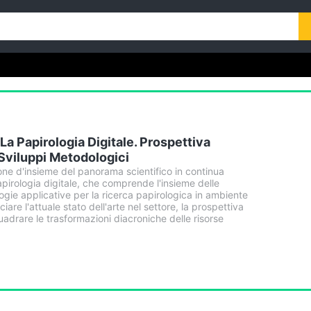
 La Papirologia Digitale. Prospettiva
 Sviluppi Metodologici
ione d'insieme del panorama scientifico in continua
pirologia digitale, che comprende l'insieme delle
logie applicative per la ricerca papirologica in ambiente
ciare l'attuale stato dell'arte nel settore, la prospettiva
uadrare le trasformazioni diacroniche delle risorse