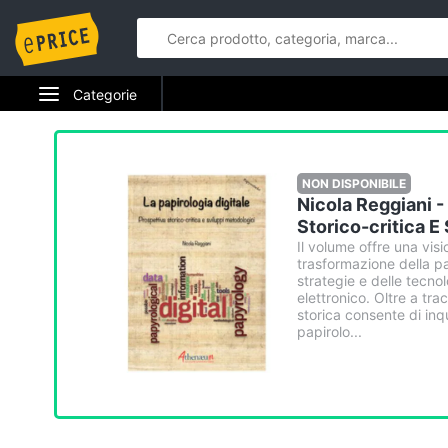
Categorie
Elettrodomestici
Informatica
NON DISPONIBILE
Nicola Reggiani -
Telefonia
Storico-critica E
Il volume offre una vis
trasformazione della pa
Tv e Home Cinema
strategie e delle tecno
elettronico. Oltre a trac
Smart home
storica consente di inq
papirolo...
Videogiochi
Audio e musica