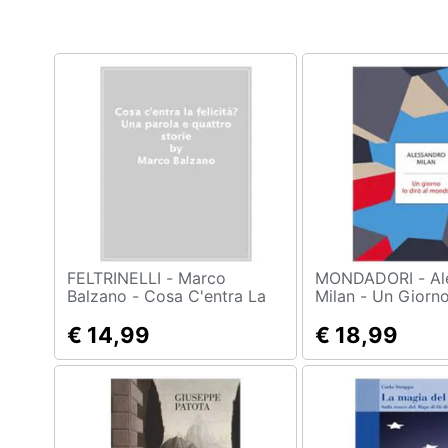
Clima
Arredo
Brico e Giardinaggio
Salute e igiene
Beauty
Giocattoli
Prima infanzia
FELTRINELLI - Marco
MONDADORI - Alessandro
Balzano - Cosa C'entra La
Milan - Un Giorno
Felicità? Una Parola E
Mondo
Fotografia
Quattro Storie
€ 14,99
€ 18,99
Casalinghi
Abbigliamento