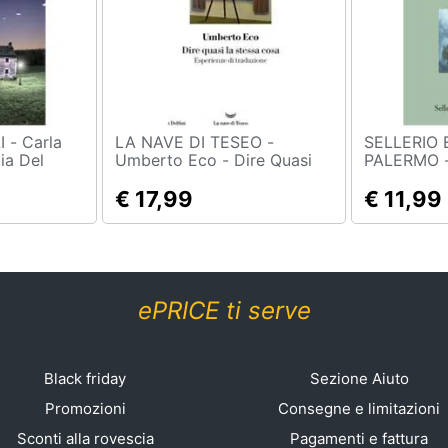
arla
LA NAVE DI TESEO -
SELLERIO 
ia Del
Umberto Eco - Dire Quasi
PALERMO - Alber
acce Del
La Stessa Cosa. Esperienze
Manguel - 
 Frank
Di Traduzione
€ 17,99
I Suoi Fant
€ 11,99
ePRICE ti serve
Black friday
Sezione Aiuto
Promozioni
Consegne e limitazioni
Sconti alla rovescia
Pagamenti e fattura