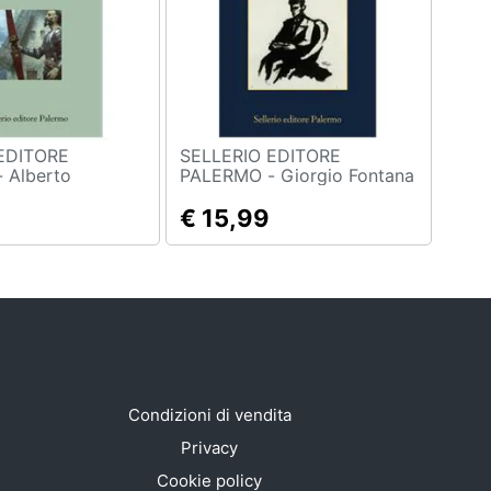
EDITORE
SELLERIO EDITORE
to
PALERMO - Giorgio Fontana
Don Chisciotte E
- Kafka. Un Mondo Di Verità
asmi
€ 15,99
Condizioni di vendita
Privacy
Cookie policy