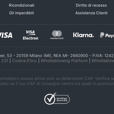
Ricondizionati
Diritto di recesso
Gli imperdibili
Assistenza Clienti
nner, 53 - 20159 Milano (MI), REA MI- 2660900 - P.IVA: 12
 231
|
Codice Etico
|
Whistleblowing Platform
|
Whistleblow
trebbero essere attive solo su determinati CAP. Verifica 
isto se il tuo CAP di consegna rientra tra quelli in promoz