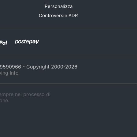
Personalizza
Controversie ADR
429590966 - Copyright 2000-
2026
ing Info
sempre nel processo di
ione.