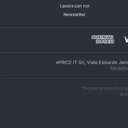
Lavora con noi
Newsletter
ePRICE IT Srl, Viale Edoardo Je
Modello
*Alcune promozioni po
acqu