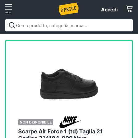
Vai
Accedi
Accedi
al
Registrati
menu
Offerte
Elettrodomestici
Informatica
Telefonia
Tv
e
Home
NON DISPONIBILE
Cinema
Scarpe Air Force 1 (td) Taglia 21