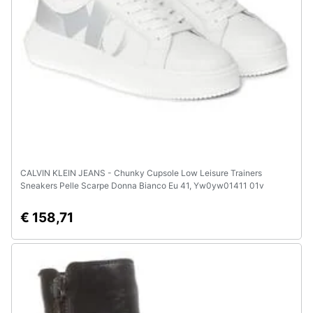
e
igiene
Beauty
Giocattoli
Prima
infanzia
CALVIN KLEIN JEANS - Chunky Cupsole Low Leisure Trainers
Sneakers Pelle Scarpe Donna Bianco Eu 41, Yw0yw01411 01v
Fotografia
€ 158,71
Casalinghi
Abbigliamento
Sport