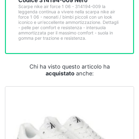
Codice 314194-009 Nero
Smart
Scarpe nike air force 1 06 - 314194-009 la
home
leggenda continua a vivere nella scarpa nike air
force 1 06 - neonati / bimbi piccoli con un look
iconico e un'eccellente ammortizzazione. Dettagli
Videogiochi
- pelle per comfort e resistenza - intersuola
ammortizzata per il massimo comfort - suola in
gomma per trazione e resistenza.
Audio
e
musica
Chi ha visto questo articolo ha
acquistato
anche:
Clima
Arredo
Brico
e
Giardinaggio
Salute