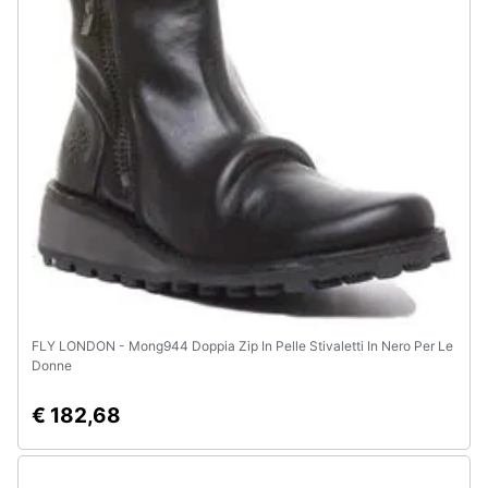
Animali
Motori
Libri,
cd
e
dvd
Festività
e
ricorrenze
FLY LONDON - Mong944 Doppia Zip In Pelle Stivaletti In Nero Per Le
Donne
Promozioni
€ 182,68
Servizi