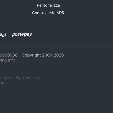
Personalizza
Controversie ADR
429590966 - Copyright 2000-
2026
ing Info
sempre nel processo di
ione.