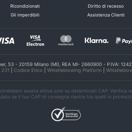
Ricondizionati
Diritto di recesso
Gli imperdibili
Assistenza Clienti
nner, 53 - 20159 Milano (MI), REA MI- 2660900 - P.IVA: 12
 231
|
Codice Etico
|
Whistleblowing Platform
|
Whistleblow
trebbero essere attive solo su determinati CAP. Verifica 
isto se il tuo CAP di consegna rientra tra quelli in promoz