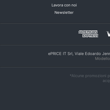
Lavora con noi
Newsletter
ePRICE IT Srl, Viale Edoardo Je
Modello
*Alcune promozioni po
acqu