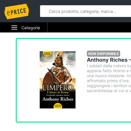
Categorie
NON DISPONIBILE
Anthony Riches - 
I soldati della cohors 
appena fatto ritorno a
una nuova missione. U
affrontato prima d'ora. 
raggiungere i territori 
sacerdotessa di cui si v