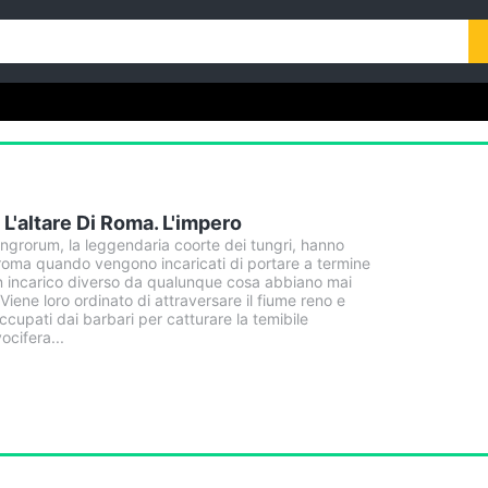
L'altare Di Roma. L'impero
tungrorum, la leggendaria coorte dei tungri, hanno
 roma quando vengono incaricati di portare a termine
n incarico diverso da qualunque cosa abbiano mai
Viene loro ordinato di attraversare il fiume reno e
occupati dai barbari per catturare la temibile
ocifera...