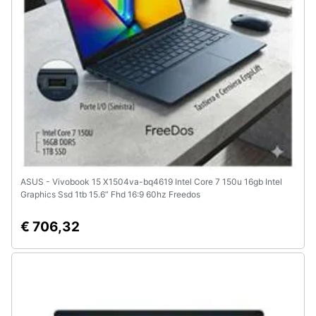
ASUS - Vivobook 15 X1504va-bq4619 Intel Core 7 150u 16gb Intel
Graphics Ssd 1tb 15.6” Fhd 16:9 60hz Freedos
€ 706,32