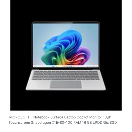
MICROSOFT - Notebook Surface Laptop Copilot Monitor 13,8''
Touchscreen Snapdragon X1E-80-100 RAM 16 GB LPDDR5x SSD
512 GB Qualcomm Adreno GPU Windows 11 Home