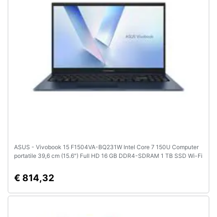
e
igiene
Beauty
Giocattoli
Prima
infanzia
Fotografia
ASUS - Vivobook 15 F1504VA-BQ231W Intel Core 7 150U Computer
portatile 39,6 cm (15.6") Full HD 16 GB DDR4-SDRAM 1 TB SSD Wi-Fi
Casalinghi
6 (802.11ax) Windows 11 Home Blu
€ 814,32
Abbigliamento
Sport