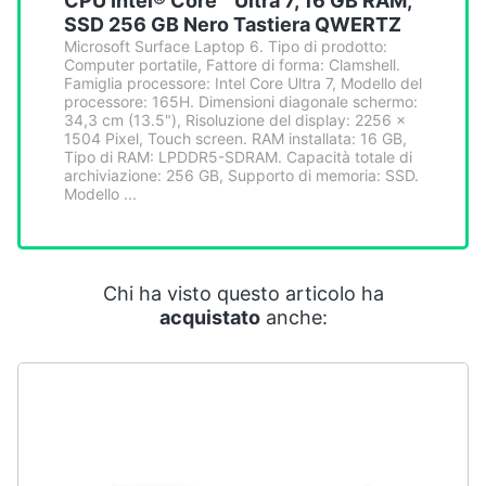
CPU Intel® Core™ Ultra 7, 16 GB RAM,
Smart
SSD 256 GB Nero Tastiera QWERTZ
home
Microsoft Surface Laptop 6. Tipo di prodotto:
Computer portatile, Fattore di forma: Clamshell.
Famiglia processore: Intel Core Ultra 7, Modello del
Videogiochi
processore: 165H. Dimensioni diagonale schermo:
34,3 cm (13.5"), Risoluzione del display: 2256 x
1504 Pixel, Touch screen. RAM installata: 16 GB,
Audio
Tipo di RAM: LPDDR5-SDRAM. Capacità totale di
archiviazione: 256 GB, Supporto di memoria: SSD.
e
Modello ...
musica
Clima
Chi ha visto questo articolo ha
acquistato
anche:
Arredo
Brico
e
Giardinaggio
Salute