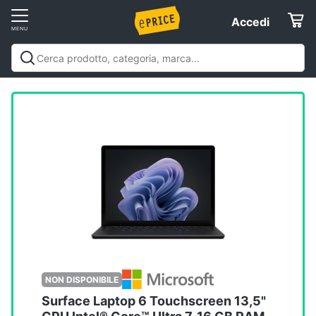
Vai
Accedi
Accedi
al
Registrati
menu
Offerte
Elettrodomestici
Informatica
Telefonia
Tv
e
Home
NON DISPONIBILE
Cinema
Surface Laptop 6 Touchscreen 13,5"