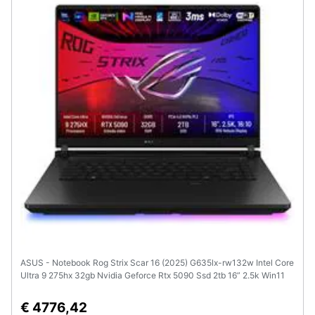
Animali
Motori
Libri,
cd
e
dvd
Festività
e
ricorrenze
Promozioni
ASUS - Notebook Rog Strix Scar 16 (2025) G635lx-rw132w Intel Core
Ultra 9 275hx 32gb Nvidia Geforce Rtx 5090 Ssd 2tb 16” 2.5k Win11
Tastiera Retroilluminata
Servizi
€ 4776,42