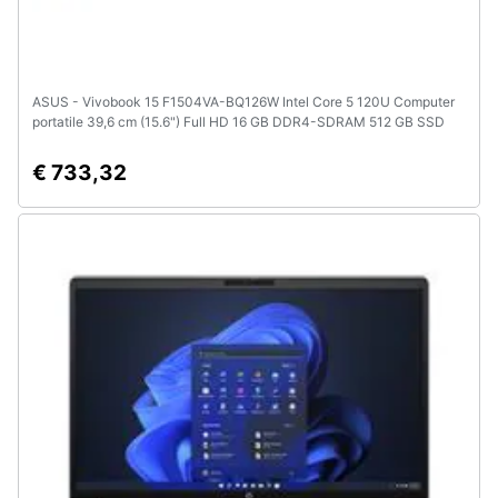
ASUS - Vivobook 15 F1504VA-BQ126W Intel Core 5 120U Computer
portatile 39,6 cm (15.6") Full HD 16 GB DDR4-SDRAM 512 GB SSD
Wi-Fi 6 (802.11ax) Windows 11 Home Italiano Blu
€ 733,32