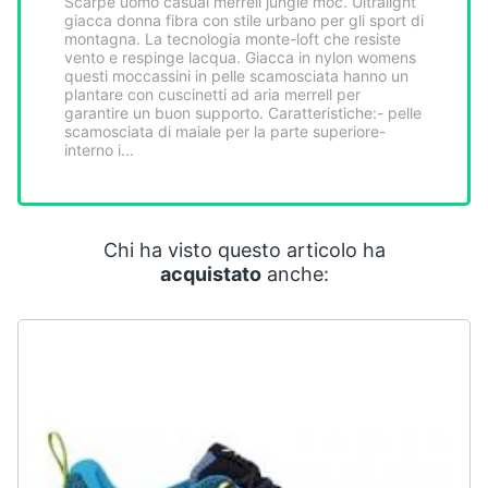
Scarpe uomo casual merrell jungle moc. Ultralight
Smart
giacca donna fibra con stile urbano per gli sport di
home
montagna. La tecnologia monte-loft che resiste
vento e respinge lacqua. Giacca in nylon womens
questi moccassini in pelle scamosciata hanno un
plantare con cuscinetti ad aria merrell per
Videogiochi
garantire un buon supporto. Caratteristiche:- pelle
scamosciata di maiale per la parte superiore-
interno i...
Audio
e
musica
Chi ha visto questo articolo ha
Clima
acquistato
anche:
Arredo
Brico
e
Giardinaggio
Salute