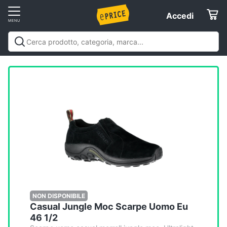
Vai
Accedi
Accedi
al
Registrati
menu
Offerte
Elettrodomestici
Informatica
Telefonia
Tv
e
Home
NON DISPONIBILE
Casual Jungle Moc Scarpe Uomo Eu
Cinema
46 1/2