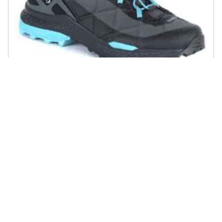
AKU - Scarpe Rocket Dfs Gtx Ws Trekking Gore-tex® Donna - Black-
turquoise Uk 4.0
€ 242,77