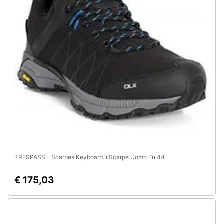
Animali
Motori
Libri,
cd
e
dvd
Festività
e
ricorrenze
TRESPASS - Scarpes Keyboard Ii Scarpe Uomo Eu 44
€ 175,03
Promozioni
Servizi