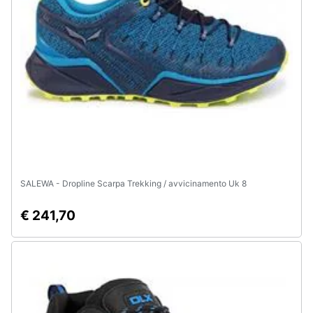
e
igiene
Beauty
Giocattoli
Prima
infanzia
SALEWA - Dropline Scarpa Trekking / avvicinamento Uk 8
Fotografia
€ 241,70
Casalinghi
Abbigliamento
Sport