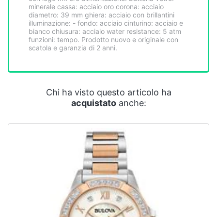
Smart
minerale cassa: acciaio oro corona: acciaio
diametro: 39 mm ghiera: acciaio con brillantini
home
illuminazione: - fondo: acciaio cinturino: acciaio e
bianco chiusura: acciaio water resistance: 5 atm
funzioni: tempo. Prodotto nuovo e originale con
Videogiochi
scatola e garanzia di 2 anni.
Audio
e
musica
Chi ha visto questo articolo ha
acquistato
anche:
Clima
Arredo
Brico
e
Giardinaggio
Salute