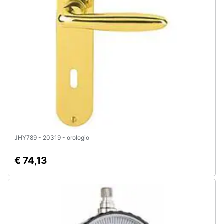
Animali
Motori
Libri,
cd
e
dvd
Festività
JHY789 - 20319 - orologio
e
ricorrenze
€ 74,13
Promozioni
Servizi