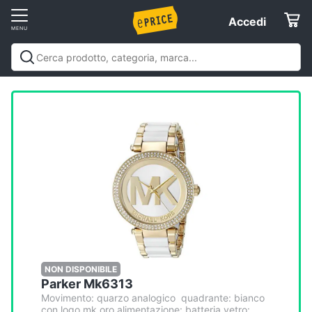
Vai
Accedi
Accedi
al
Registrati
menu
Offerte
Elettrodomestici
Informatica
Telefonia
Tv
e
Home
NON DISPONIBILE
Parker Mk6313
Cinema
Movimento: quarzo analogico quadrante: bianco
con logo mk oro alimentazione: batteria vetro: