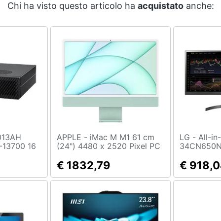
Chi ha visto questo articolo ha
acquistato
anche:
APPLE - iMac M M1 61 cm
LG - All-in-One Thin Client
7-13700 16
(24") 4480 x 2520 Pixel PC
34CN650N-
 512 GB
All-in-one 8 GB 256 GB SSD
Intel Cele
Pro Mini
macOS Big Sur Wi-Fi 6
€ 1832,79
RAM 4GB e
€ 918,
(802.11ax) Verde
HD