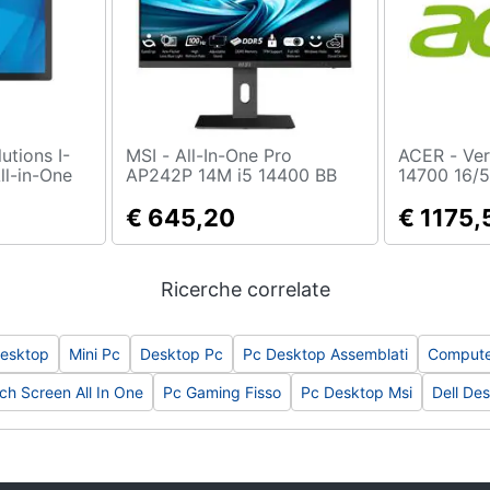
MSI - All-In-One Pro
ACER - Veriton VX2722G I7-
ll-in-One
AP242P 14M i5 14400 BB
14700 16/5
n® 7305L
Monitor 23.8" Full HD IPS
Core™ i7 
1920 x 1080
Intel Core i5-14400 Deca
€ 645,20
SDRAM 51
€ 1175,
n PC All-
Core 2.5 GHz SSD 4xUSB
Windows 1
R5-SDRAM
Wi-Fi 6E Nero
Nero
ows 11 IoT
Ricerche correlate
6
esktop
Mini Pc
Desktop Pc
Pc Desktop Assemblati
Compute
h Screen All In One
Pc Gaming Fisso
Pc Desktop Msi
Dell De