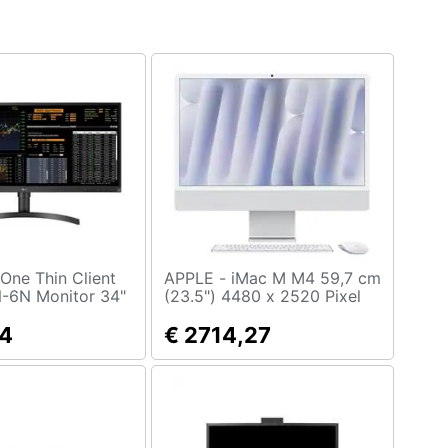
APPLE - iMac M M4 59,7 cm
6N Monitor 34"
(23.5") 4480 x 2520 Pixel
ron J4105 2,5 GHz
PC All-in-one 16 GB 1 TB
MMC 16GB Full
04
SSD macOS Sequoia Wi-Fi
€ 2714,27
6E (802.11ax) Argento