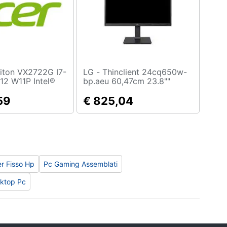
LG - Thinclient 24cq650w-
12 W11P Intel®
bp.aeu 60,47cm 23.8""
16 GB DDR5-
1920x1080 Intel Celeron
2 GB SSD
59
N5105 Qc 8gb Ddr4 256gb
€ 825,04
1 Pro Desktop PC
Nvme Ssd W10iot Enterprise
(24cq650w-bp.aeu)
r Fisso Hp
Pc Gaming Assemblati
sktop Pc