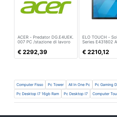
Sport
Animali
Motori
Libri, cd e dvd
ACER - Predator DG.E4UEK.
ELO TOUCH - Solutions I-
007 PC /stazione di lavoro
Series E431802 A
Intel® Core™ i5 i5-14400F
PC Intel® Celero
Festività e ricorrenze
16 GB 512 GB SSD NVIDIA
€ 2292,39
54,6 cm (21.5") 
€ 2210,12
GeForce RTX 5070 Windows
Pixel Touch scree
Promozioni
11 Home Desktop Nero
in-one 8 GB DD
256 GB SSD Wind
Enterprise Wi-Fi 
(802.11ax) Nero
Computer Fisso
Pc Tower
All In One Pc
Pc Gaming D
Pc Desktop I7 16gb Ram
Pc Desktop I7
Computer Touc