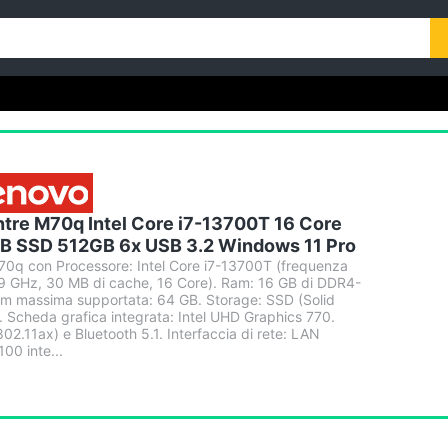
tre M70q Intel Core i7-13700T 16 Core
GB SSD 512GB 6x USB 3.2 Windows 11 Pro
70q con Processore: Intel Core i7-13700T (frequenza
,9 GHz, 30 MB di cache, 16 Core). Ram: 16 GB di DDR4-
m massima supportata: 64 GB. Storage: SSD (Solid
. Scheda grafica integrata: Intel UHD Graphics 770.
802.11ax) e Bluetooth 5.1. Interfaccia di rete: LAN
00 inte...