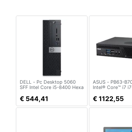
Clima
Arredo
Brico e Giardinaggio
Salute e igiene
Beauty
Giocattoli
Prima infanzia
DELL - Pc Desktop 5060
ASUS - PB63-B7013AH
SFF Intel Core i5-8400 Hexa
Intel® Core™ i7 i
Core 2.8 GHz Ram 8GB SSD
GB DDR5-SDRAM
Fotografia
480 GB 6xUSB Windows 10
€ 544,41
SSD Windows 11 
€ 1122,55
Pro MAR.
PC Nero
Casalinghi
Abbigliamento