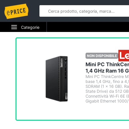
Categorie
Elettrodomestici
Informatica
NON DISPONIBILE
Mini PC ThinkCen
Telefonia
1,4 GHz Ram 16 
Mini PC ThinkCentre M
Tv e Home Cinema
base 1,4 GHz, fino a 4
SDRAM (1 x 16 GB). Ra
Smart home
State Drive) da 512 GB
Connettività Wi-Fi 6E (
Gigabit Ethernet 1000/1
Videogiochi
Audio e musica