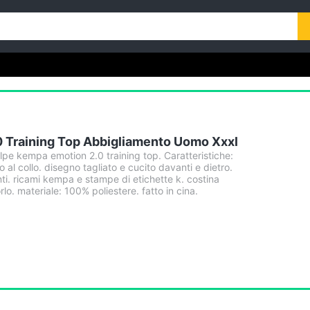
0 Training Top Abbigliamento Uomo Xxxl
pe kempa emotion 2.0 training top. Caratteristiche:
 al collo. disegno tagliato e cucito davanti e dietro.
anti. ricami kempa e stampe di etichette k. costina
lo. materiale: 100% poliestere. fatto in cina.