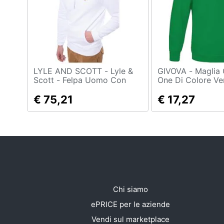
Sport
Animali
Motori
Libri, cd e dvd
LYLE AND SCOTT - Lyle &
GIVOVA - Maglia G / collo
Scott - Felpa Uomo Con
One Di Colore Ve
Cappuccio E Logo
3xs
Festività e ricorrenze
€ 75,21
€ 17,27
Promozioni
Chi siamo
ePRICE per le aziende
Vendi sul marketplace