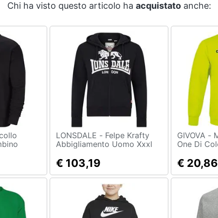
Chi ha visto questo articolo ha
acquistato
anche:
LONSDALE - Felpe Krafty
GIVOVA - Maglia G / collo
bino
Abbigliamento Uomo Xxxl
One Di Col
 Nero
Taglia 3xs
€ 103,19
€ 20,86