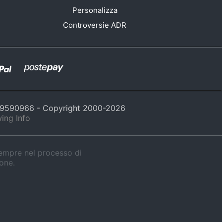
Personalizza
Controversie ADR
429590966 - Copyright 2000-
2026
ing Info
sempre nel processo di
ione.