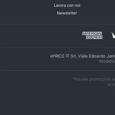
Lavora con noi
Newsletter
ePRICE IT Srl, Viale Edoardo Je
Modello
*Alcune promozioni po
acqu