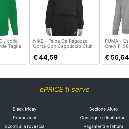
NIKE - Felpa Da Ragazza
PUMA - Ess Small Logo
rde Taglia
Corta Con Cappuccio Club
Crew Fl 58
Nera Taglia Xl Codice
Grigio, Xs
Dc7210-010
€ 44,59
€ 56,64
ePRICE ti serve
Black friday
Sezione Aiuto
Promozioni
Consegne e limitazioni
Sconti alla rovescia
Pagamenti e fattura