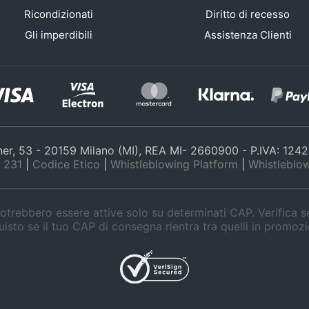
Ricondizionati
Diritto di recesso
Gli imperdibili
Assistenza Clienti
nner, 53 - 20159 Milano (MI), REA MI- 2660900 - P.IVA: 12
 231
|
Codice Etico
|
Whistleblowing Platform
|
Whistleblow
trebbero essere attive solo su determinati CAP. Verifica 
isto se il tuo CAP di consegna rientra tra quelli in promoz