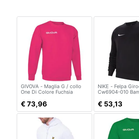
Clima
Arredo
Brico e Giardinaggio
Salute e igiene
Beauty
Giocattoli
Prima infanzia
GIVOVA - Maglia G / collo
NIKE - Felpa Girocollo
One Di Colore Fuchsia
Cw6904-010 Bam
Taglia L
Taglia Xs Colore
Fotografia
€ 73,96
€ 53,13
Casalinghi
Abbigliamento