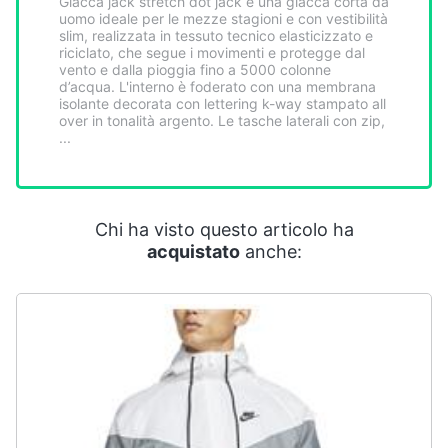
Giacca jack stretch dot jack è una giacca corta da
Smart
uomo ideale per le mezze stagioni e con vestibilità
home
slim, realizzata in tessuto tecnico elasticizzato e
riciclato, che segue i movimenti e protegge dal
vento e dalla pioggia fino a 5000 colonne
d’acqua. L'interno è foderato con una membrana
Videogiochi
isolante decorata con lettering k-way stampato all
over in tonalità argento. Le tasche laterali con zip,
...
Audio
e
musica
Chi ha visto questo articolo ha
Clima
acquistato
anche:
Arredo
Brico
e
Giardinaggio
Salute