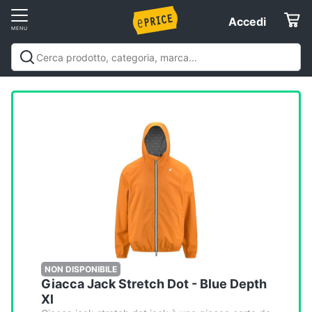
Vai
Accedi
Accedi
al
Registrati
menu
Offerte
Elettrodomestici
Informatica
Telefonia
Tv
e
Home
NON DISPONIBILE
Giacca Jack Stretch Dot - Blue Depth
Cinema
Xl