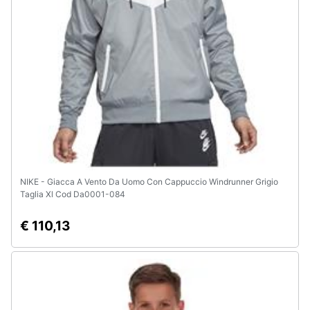
e
igiene
Beauty
Giocattoli
Prima
infanzia
NIKE - Giacca A Vento Da Uomo Con Cappuccio Windrunner Grigio
Fotografia
Taglia Xl Cod Da0001-084
€ 110,13
Casalinghi
Abbigliamento
Sport