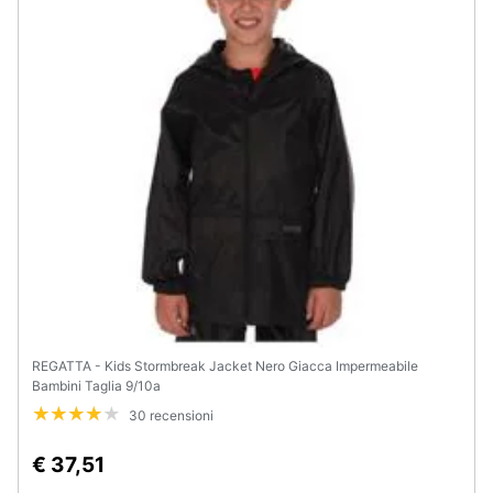
Animali
Motori
Libri,
cd
e
dvd
Festività
e
ricorrenze
REGATTA - Kids Stormbreak Jacket Nero Giacca Impermeabile
Bambini Taglia 9/10a
Promozioni
30 recensioni
Servizi
€ 37,51