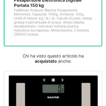
Pesapersone Elettronica Digitale
Portata 150 kg
Fat&Body Analyzer Bilancia Pesapersone
Elettronica. Capacità: 150kg. Divisione: 100g.
Unità di misura: kg / lb / st. Calcolo di peso, massa
grassa e percentuale di acqua. Ampio display
retroilluminato. Indicatore batteria scarica.
Indicatore sovrappeso. Alimentazione: 2 batterie
CR2032 incluse.
Chi ha visto questo articolo ha
acquistato
anche: