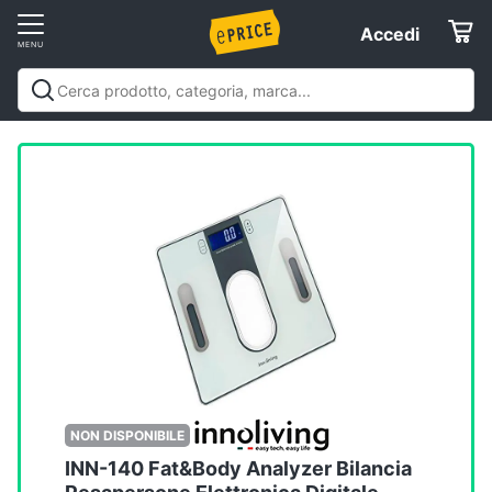
Vai
Accedi
Accedi
al
Registrati
menu
Offerte
Servizi
Assistenza
clienti
Esci
NON DISPONIBILE
INN-140 Fat&Body Analyzer Bilancia