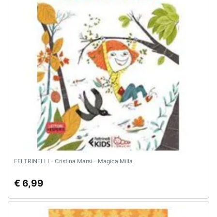
Animali
Motori
Libri,
cd
e
dvd
Festività
e
ricorrenze
FELTRINELLI - Cristina Marsi - Magica Milla
Promozioni
€ 6,99
Servizi