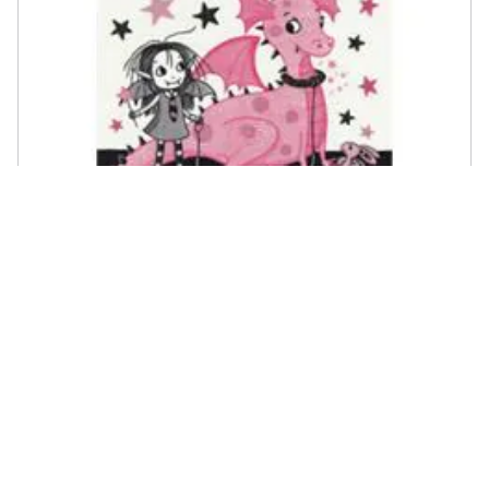
DE AGOSTINI - Harriet Muncaster - Guai In Vista. Isadora Moon. Ediz.
A Colori
€ 8,99