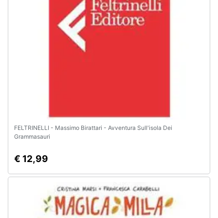
e
igiene
Beauty
Giocattoli
Prima
infanzia
FELTRINELLI - Massimo Birattari - Avventura Sull'isola Dei
Fotografia
Grammasauri
€ 12,99
Casalinghi
Abbigliamento
Sport