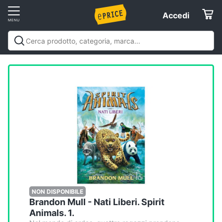
Vai
Accedi
Accedi
al
Registrati
menu
Offerte
Elettrodomestici
Informatica
Telefonia
Tv
e
Home
NON DISPONIBILE
Brandon Mull - Nati Liberi. Spirit
Cinema
Animals. 1.