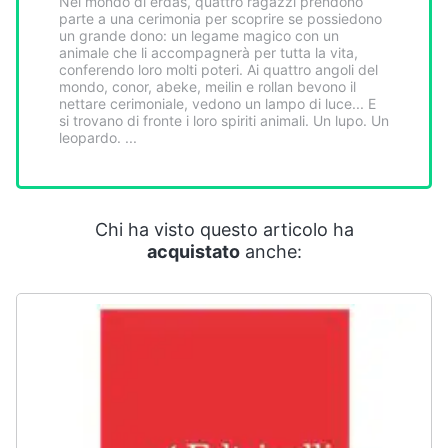
Nel mondo di erdas, quattro ragazzi prendono
Smart
parte a una cerimonia per scoprire se possiedono
home
un grande dono: un legame magico con un
animale che li accompagnerà per tutta la vita,
conferendo loro molti poteri. Ai quattro angoli del
mondo, conor, abeke, meilin e rollan bevono il
Videogiochi
nettare cerimoniale, vedono un lampo di luce... E
si trovano di fronte i loro spiriti animali. Un lupo. Un
leopardo. ...
Audio
e
musica
Chi ha visto questo articolo ha
Clima
acquistato
anche:
Arredo
Brico
e
Giardinaggio
Salute