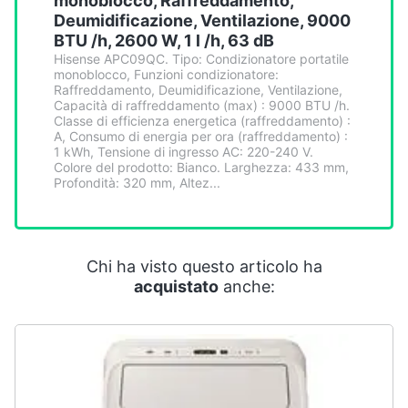
monoblocco, Raffreddamento,
Smart
Deumidificazione, Ventilazione, 9000
home
BTU /h, 2600 W, 1 l /h, 63 dB
Hisense APC09QC. Tipo: Condizionatore portatile
monoblocco, Funzioni condizionatore:
Videogiochi
Raffreddamento, Deumidificazione, Ventilazione,
Capacità di raffreddamento (max) : 9000 BTU /h.
Classe di efficienza energetica (raffreddamento) :
Audio
A, Consumo di energia per ora (raffreddamento) :
e
1 kWh, Tensione di ingresso AC: 220-240 V.
musica
Colore del prodotto: Bianco. Larghezza: 433 mm,
Profondità: 320 mm, Altez...
Clima
Chi ha visto questo articolo ha
Arredo
acquistato
anche:
Brico
e
Giardinaggio
Salute