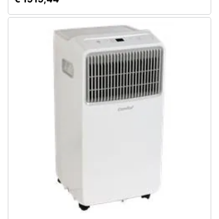
Animali
Motori
Libri,
cd
e
dvd
Festività
e
ricorrenze
Promozioni
Servizi