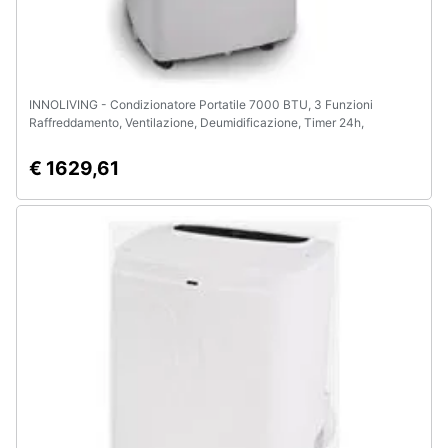
INNOLIVING - Condizionatore Portatile 7000 BTU, 3 Funzioni
Raffreddamento, Ventilazione, Deumidificazione, Timer 24h,
Telecomando, Display LED, Gas Naturale R290, Fino a 30mq, Classe
A+
€ 1629,61