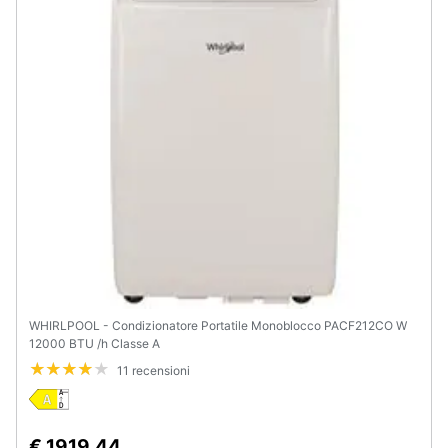
e
igiene
Beauty
Giocattoli
Prima
infanzia
Fotografia
WHIRLPOOL - Condizionatore Portatile Monoblocco PACF212CO W
Casalinghi
12000 BTU /h Classe A
11 recensioni
Abbigliamento
Sport
€ 1919,44