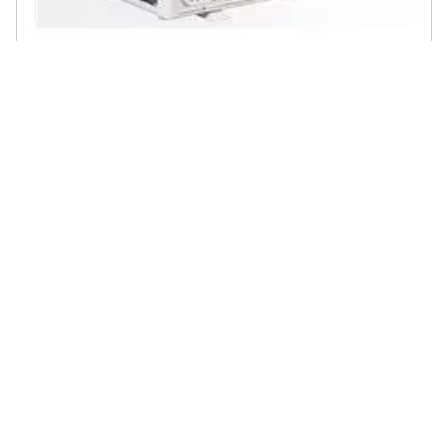
HISENSE - AS25XV04W condizionatore fisso Climatizzatore split
system Bianco
€ 817,30