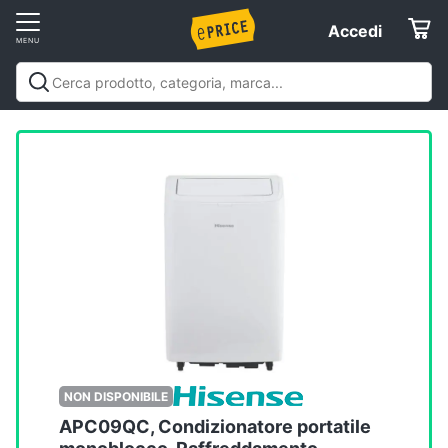
Vai
Accedi
Accedi
al
Registrati
menu
Offerte
Elettrodomestici
Informatica
Telefonia
Tv
e
Home
NON DISPONIBILE
Cinema
APC09QC, Condizionatore portatile