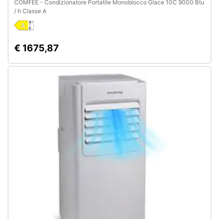
COMFEE - Condizionatore Portatile Monoblocco Glace 10C 9000 Btu
Assistenza
/ h Classe A
clienti
Esci
€ 1675,87