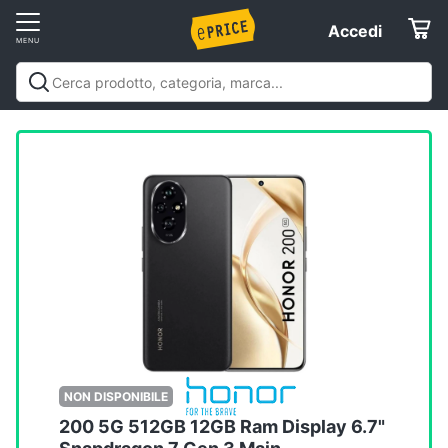
Vai
Accedi
Accedi
al
Registrati
menu
Offerte
Elettrodomestici
Informatica
Telefonia
Tv
e
Home
NON DISPONIBILE
Cinema
200 5G 512GB 12GB Ram Display 6.7"