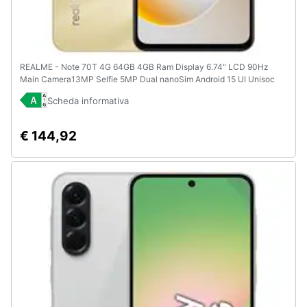
REALME - Note 70T 4G 64GB 4GB Ram Display 6.74" LCD 90Hz
Main Camera13MP Selfie 5MP Dual nanoSim Android 15 UI Unisoc
T7250 6000mAh Beach Gold
Scheda informativa
€ 144,92