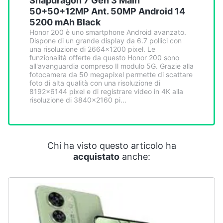
Snapdragon 7 Gen 3 Main
Smart
50+50+12MP Ant. 50MP Android 14
home
5200 mAh Black
Honor 200 è uno smartphone Android avanzato.
Dispone di un grande display da 6.7 pollici con
Videogiochi
una risoluzione di 2664x1200 pixel. Le
funzionalità offerte da questo Honor 200 sono
all'avanguardia compreso Il modulo 5G. Grazie alla
Audio
fotocamera da 50 megapixel permette di scattare
e
foto di alta qualità con una risoluzione di
musica
8192x6144 pixel e di registrare video in 4K alla
risoluzione di 3840x2160 pi...
Clima
Chi ha visto questo articolo ha
Arredo
acquistato
anche:
Brico
e
Giardinaggio
Salute