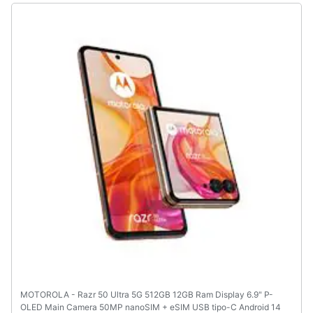
Animali
Motori
Libri,
cd
e
dvd
Festività
e
ricorrenze
Promozioni
Servizi
MOTOROLA - Razr 50 Ultra 5G 512GB 12GB Ram Display 6.9" P-
OLED Main Camera 50MP nanoSIM + eSIM USB tipo-C Android 14