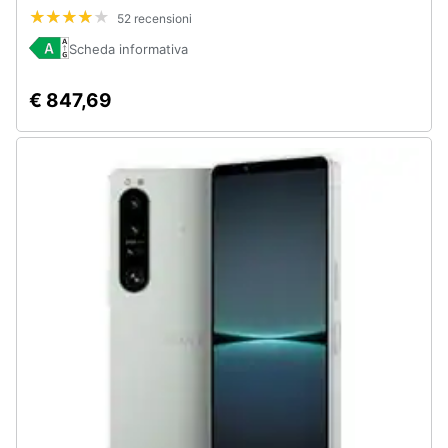
Snapdragon 8s Gen3 4000mAh Peach Fuzz
Assistenza
52 recensioni
clienti
Scheda informativa
Esci
€ 847,69