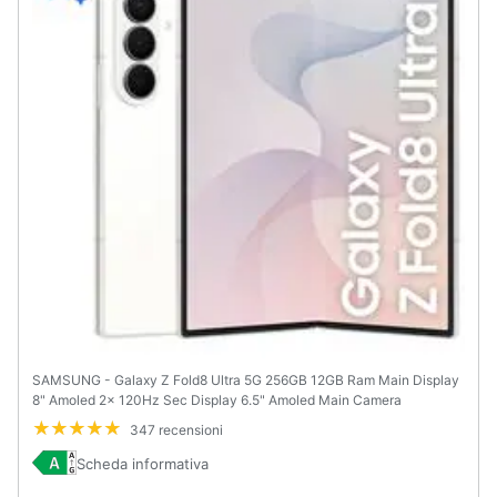
SAMSUNG - Galaxy Z Fold8 Ultra 5G 256GB 12GB Ram Main Display
8" Amoled 2x 120Hz Sec Display 6.5" Amoled Main Camera
200+20+10MP Selfie 10MP DualSim (1 nano+eSim) Android
347 recensioni
Sanapdragon 8 Elite Gen5 5000mAh Cream
Scheda informativa