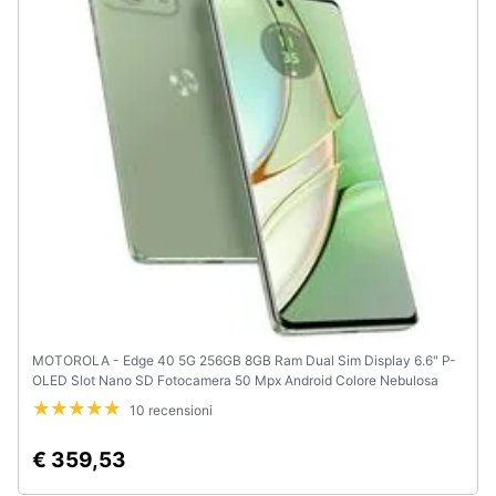
e
igiene
Beauty
Giocattoli
Prima
infanzia
Fotografia
MOTOROLA - Edge 40 5G 256GB 8GB Ram Dual Sim Display 6.6" P-
Casalinghi
OLED Slot Nano SD Fotocamera 50 Mpx Android Colore Nebulosa
Green
10 recensioni
Abbigliamento
€ 359,53
Sport